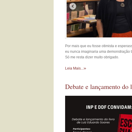
Por mais que eu fosse otimista e esperas
eu nunca imaginaria uma demonstração tã
Só me resta dizer muito obrigado.
»
Leia Mais...
Debate e lançamento do l