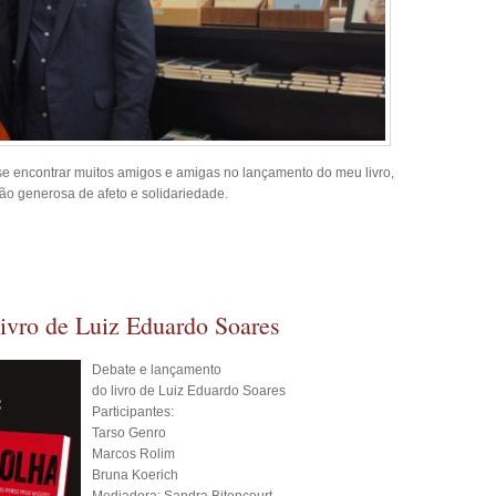
se encontrar muitos amigos e amigas no lançamento do meu livro,
o generosa de afeto e solidariedade.
ivro de Luiz Eduardo Soares
Debate e lançamento
do livro de Luiz Eduardo Soares
Participantes:
Tarso Genro
Marcos Rolim
Bruna Koerich