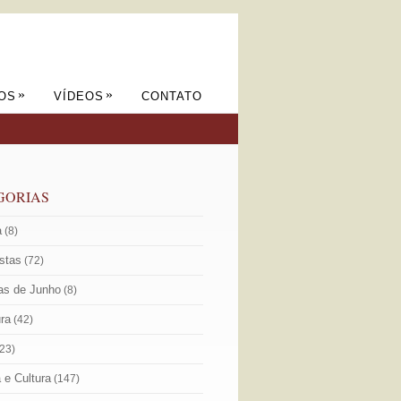
»
»
OS
VÍDEOS
CONTATO
GORIAS
a
(8)
istas
(72)
as de Junho
(8)
ura
(42)
23)
a e Cultura
(147)