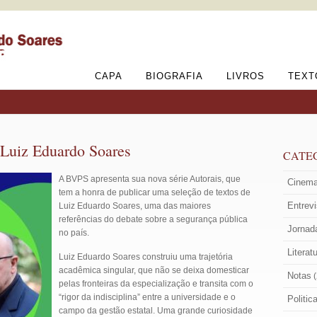
CAPA
BIOGRAFIA
LIVROS
TEXT
 Luiz Eduardo Soares
CATE
A BVPS apresenta sua nova série Autorais, que
Cinem
tem a honra de publicar uma seleção de textos de
Entrev
Luiz Eduardo Soares, uma das maiores
referências do debate sobre a segurança pública
Jornad
no país.
Literat
Luiz Eduardo Soares construiu uma trajetória
acadêmica singular, que não se deixa domesticar
Notas
(
pelas fronteiras da especialização e transita com o
“rigor da indisciplina” entre a universidade e o
Politic
campo da gestão estatal. Uma grande curiosidade