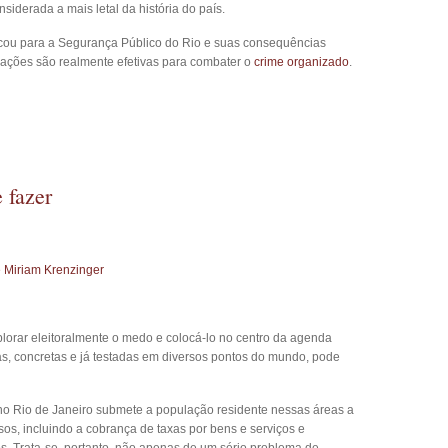
iderada a mais letal da história do país.
icou para a Segurança Público do Rio e suas consequências
s ações são realmente efetivas para combater o
crime organizado
.
 fazer
 Miriam Krenzinger
xplorar eleitoralmente o medo e colocá-lo no centro da agenda
vas, concretas e já testadas em diversos pontos do mundo, pode
s no Rio de Janeiro submete a população residente nessas áreas a
sos, incluindo a cobrança de taxas por bens e serviços e