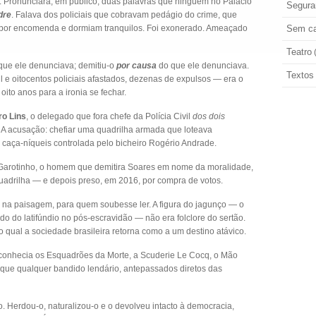
 Pronunciara, em público, duas palavras que ninguém no Palácio
Segura
dre
. Falava dos policiais que cobravam pedágio do crime, que
 por encomenda e dormiam tranquilos. Foi exonerado. Ameaçado
Sem ca
Teatro
que ele denunciava; demitiu-o
por causa
do que ele denunciava.
Textos
 e oitocentos policiais afastados, dezenas de expulsos — era o
oito anos para a ironia se fechar.
ro Lins
, o delegado que fora chefe da Polícia Civil
dos dois
 A acusação: chefiar uma quadrilha armada que loteava
 caça-níqueis controlada pelo bicheiro Rogério Andrade.
 E Garotinho, o homem que demitira Soares em nome da moralidade,
adrilha — e depois preso, em 2016, por compra de votos.
o na paisagem, para quem soubesse ler. A figura do jagunço — o
o do latifúndio no pós-escravidão — não era folclore do sertão.
ao qual a sociedade brasileira retorna como a um destino atávico.
conhecia os Esquadrões da Morte, a Scuderie Le Cocq, o Mão
s que qualquer bandido lendário, antepassados diretos das
o. Herdou-o, naturalizou-o e o devolveu intacto à democracia,