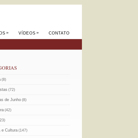
»
»
OS
VÍDEOS
CONTATO
GORIAS
a
(8)
istas
(72)
as de Junho
(8)
ura
(42)
23)
a e Cultura
(147)