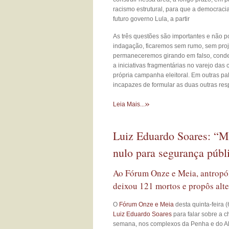
racismo estrutural, para que a democraci
futuro governo Lula, a partir
As três questões são importantes e não p
indagação, ficaremos sem rumo, sem proje
permaneceremos girando em falso, conden
a iniciativas fragmentárias no varejo das
própria campanha eleitoral. Em outras p
incapazes de formular as duas outras res
»
Leia Mais...
Luiz Eduardo Soares: “Ma
nulo para segurança públ
Ao Fórum Onze e Meia, antropó
deixou 121 mortos e propôs alte
O
Fórum Onze e Meia
desta quinta-feira 
Luiz Eduardo Soares
para falar sobre a 
semana, nos complexos da Penha e do 