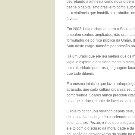
decretando a amnésia como nova ordem da
define o capitalismo brasileiro como auto
— a violência que imobiliza o trabalho, o
favelas.
Em 2003, Lula o chamou para a Secretar
embalou sonhos ampliados, não era mais 
formulador de política pública da União,
Saiu deste cargo, também por pressão pol
Há um Brasil que ele leu melhor que os 
vigia, o explora e ocasionalmente o mata, 
uma alteridade poderosa, linguagem lacun
que tudo diluem.
É a mesma intuição que faz a antropologi
atrasada, que cada cultura organiza seu 
compreende. Soares nunca precisou citar
sotaque carioca, diante de favelas cercad
O roteiro continuou rodando depois dele,
de seus aliados, hoje réu condenado em
setenta anos. Pezão, o vice que o seguiu
eleito com o discurso da moralidade e d
acusação de desviar verba da saúde na 