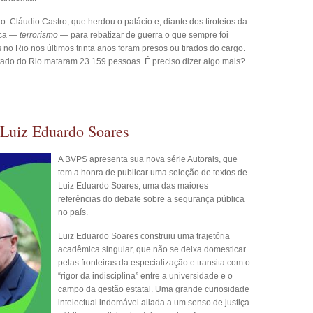
io: Cláudio Castro, que herdou o palácio e, diante dos tiroteios da
ica —
terrorismo
— para rebatizar de guerra o que sempre foi
no Rio nos últimos trinta anos foram presos ou tirados do cargo.
tado do Rio mataram 23.159 pessoas. É preciso dizer algo mais?
 Luiz Eduardo Soares
A BVPS apresenta sua nova série Autorais, que
tem a honra de publicar uma seleção de textos de
Luiz Eduardo Soares, uma das maiores
referências do debate sobre a segurança pública
no país.
Luiz Eduardo Soares construiu uma trajetória
acadêmica singular, que não se deixa domesticar
pelas fronteiras da especialização e transita com o
“rigor da indisciplina” entre a universidade e o
campo da gestão estatal. Uma grande curiosidade
intelectual indomável aliada a um senso de justiça