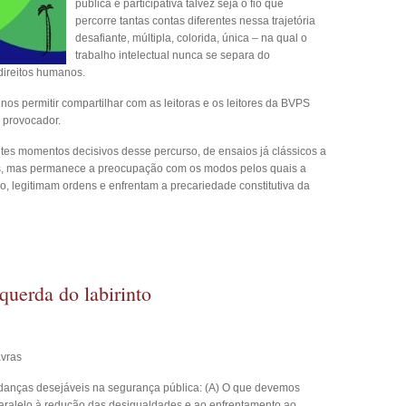
pública e participativa talvez seja o fio que
percorre tantas contas diferentes nessa trajetória
desafiante, múltipla, colorida, única – na qual o
trabalho intelectual nunca se separa do
direitos humanos.
s permitir compartilhar com as leitoras e os leitores da BVPS
 provocador.
entes momentos decisivos desse percurso, de ensaios já clássicos a
tos, mas permanece a preocupação com os modos pelos quais a
, legitimam ordens e enfrentam a precariedade constitutiva da
squerda do labirinto
avras
udanças desejáveis na segurança pública: (A) O que devemos
paralelo à redução das desigualdades e ao enfrentamento ao