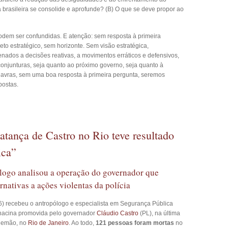
a brasileira se consolide e aprofunde? (B) O que se deve propor ao
odem ser confundidas. E atenção: sem resposta à primeira
to estratégico, sem horizonte. Sem visão estratégica,
ados a decisões reativas, a movimentos erráticos e defensivos,
 conjunturas, seja quanto ao próximo governo, seja quanto à
alavras, sem uma boa resposta à primeira pergunta, seremos
postas.
tança de Castro no Rio teve resultado
ica”
logo analisou a operação do governador que
rnativas a ações violentas da polícia
(6) recebeu o antropólogo e especialista em Segurança Pública
chacina promovida pelo governador
Cláudio Castro
(PL), na última
Alemão, no
Rio de Janeiro
. Ao todo,
121 pessoas foram mortas
no