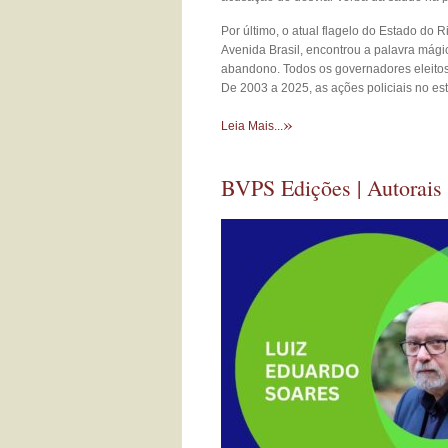
Por último, o atual flagelo do Estado do R
Avenida Brasil, encontrou a palavra mág
abandono. Todos os governadores eleitos 
De 2003 a 2025, as ações policiais no es
»
Leia Mais...
BVPS Edições | Autorais