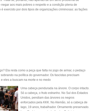
cos. Trata-se, portanto, não apenas de um sério problema de
negar aos mais pobres o respeito e a condição plena de
do é exercido por dois tipos de organizações criminosas: as fações
? Ela resta como a peça que falta no jogo de armar, o pedaço
ou sobrando na política do governador. Os fascistas precisam
, e eles a buscam na morte e no medo
Uma cabeça pendurada na árvore. O corpo intacto.
Só a cabeça, o fruto estranho. No Sul dos Estados
Unidos, pendiam das árvores os negros
enforcados pela KKK. No Alemão, só a cabeça de
Iago, 19 anos, trabalhador. Ornamento preservado.