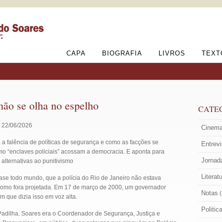
CAPA
BIOGRAFIA
LIVROS
TEXT
não se olha no espelho
CATE
m 22/06/2026
Cinem
a falência de políticas de segurança e como as facções se
Entrev
mo “enclaves policiais” acossam a democracia. E aponta para
Jornad
e alternativas ao punitivismo
Literat
se todo mundo, que a polícia do Rio de Janeiro não estava
como fora projetada. Em 17 de março de 2000, um governador
Notas
(
m que dizia isso em voz alta.
Politic
Padilha. Soares era o Coordenador de Segurança, Justiça e