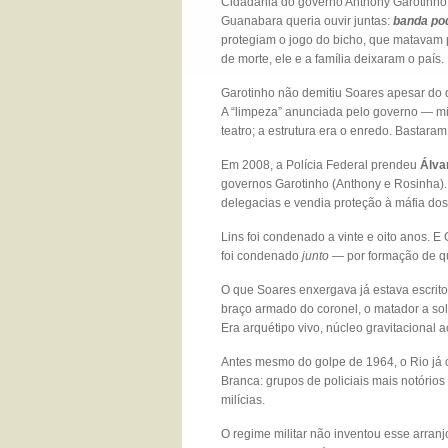
Cidadania do governo Anthony Garotinho.
Guanabara queria ouvir juntas:
banda po
protegiam o jogo do bicho, que matavam
de morte, ele e a família deixaram o país.
Garotinho não demitiu Soares apesar do 
A “limpeza” anunciada pelo governo — mil
teatro; a estrutura era o enredo. Bastaram 
Em 2008, a Polícia Federal prendeu
Álva
governos Garotinho (Anthony e Rosinha).
delegacias e vendia proteção à máfia dos
Lins foi condenado a vinte e oito anos.
foi condenado
junto
— por formação de qu
O que Soares enxergava já estava escrit
braço armado do coronel, o matador a sold
Era arquétipo vivo, núcleo gravitacional 
Antes mesmo do golpe de 1964, o Rio já 
Branca: grupos de policiais mais notório
milícias.
O regime militar não inventou esse arranj