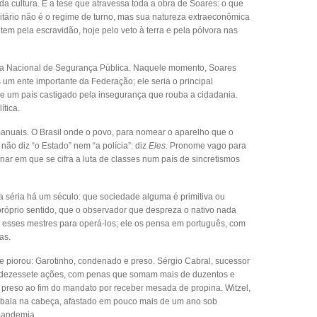
 cultura. É a tese que atravessa toda a obra de Soares: o que
ritário não é o regime de turno, mas sua natureza extraeconômica
ntem pela escravidão, hoje pelo veto à terra e pela pólvora nas
ia Nacional de Segurança Pública. Naquele momento, Soares
um ente importante da Federação; ele seria o principal
 de um país castigado pela insegurança que rouba a cidadania.
ítica.
manuais. O Brasil onde o povo, para nomear o aparelho que o
não diz “o Estado” nem “a polícia”: diz
Eles
. Pronome vago para
ar em que se cifra a luta de classes num país de sincretismos
a séria há um século: que sociedade alguma é primitiva ou
próprio sentido, que o observador que despreza o nativo nada
 esses mestres para operá-los; ele os pensa em português, com
as.
 e piorou: Garotinho, condenado e preso. Sérgio Cabral, sucessor
 dezessete ações, com penas que somam mais de duzentos e
, preso ao fim do mandato por receber mesada de propina. Witzel,
a bala na cabeça, afastado em pouco mais de um ano sob
pandemia.