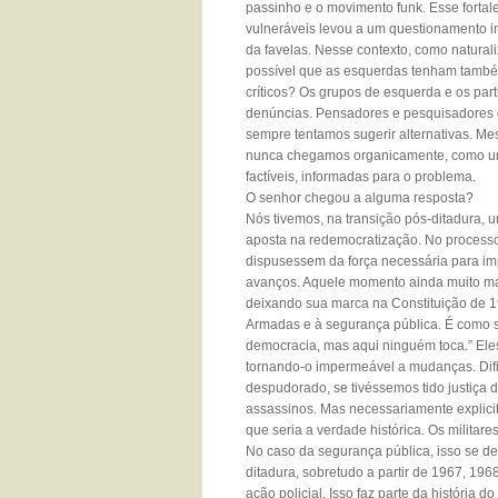
passinho e o movimento funk. Esse fortal
vulneráveis levou a um questionamento in
da favelas. Nesse contexto, como natural
possível que as esquerdas tenham também
críticos? Os grupos de esquerda e os par
denúncias. Pensadores e pesquisadores 
sempre tentamos sugerir alternativas. Me
nunca chegamos organicamente, como uma e
factíveis, informadas para o problema.
O senhor chegou a alguma resposta?
Nós tivemos, na transição pós-ditadura
aposta na redemocratização. No processo 
dispusessem da força necessária para imp
avanços. Aquele momento ainda muito ma
deixando sua marca na Constituição de 1
Armadas e à segurança pública. É como s
democracia, mas aqui ninguém toca.” Ele
tornando-o impermeável a mudanças. Difi
despudorado, se tivéssemos tido justiça 
assassinos. Mas necessariamente explici
que seria a verdade histórica. Os militar
No caso da segurança pública, isso se de
ditadura, sobretudo a partir de 1967, 1968.
ação policial. Isso faz parte da história d