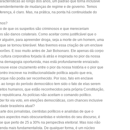
acterísticas ao longo dos anos, um padrão que torna inclusive
dependentemente de mudanças de regime e de governo. Temos
erença, é claro. Mas, na prática, na ponta há continuidade do
anos?
 são de que os suspeitos são criminosos e que mereceriam
es são danos colaterais. Como aceitar como justificável que o
r alguém, para apreender droga, seja a morte de um homem, uma
l que se tornou tolerável. Mas tivemos essa criação de um enclave
 porões. E isso muito antes de Jair Bolsonaro. Ele apenas dá corpo
cultura corporativa forjada lá atrás e inspirada no pior da nossa
de uma demagogia oportunista, mas está profundamente enraizado.
houve esse cruzamento entre o pior da nossa história e o pior que
ontro inscreve na institucionalidade política aquilo que era,
porque não podia ser reconhecido. Por isso, falo em enclave
ias ao longo do período democrático tem sido o fato de elas serem
ireitos humanos, que estão reconhecidos pela própria Constituição,
a e republicana. As polícias não aceitam o comando político.
 foi via voto, em eleições democráticas, com chances inclusive
edade brasileira atual?
e dos jornalistas, cientistas políticos e analistas de que o
os aspectos mais obscurantistas e violentos do seu discurso, é
se que perto de 25 a 30% na perspectiva eleitoral. Mas isso não
enda mais fundamentalista. De qualquer forma, é um núcleo