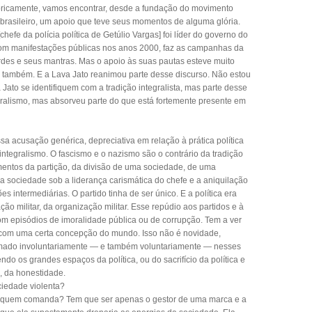
istoricamente, vamos encontrar, desde a fundação do movimento
o brasileiro, um apoio que teve seus momentos de alguma glória.
[chefe da polícia política de Getúlio Vargas] foi líder do governo do
com manifestações públicas nos anos 2000, faz as campanhas da
rdes e seus mantras. Mas o apoio às suas pautas esteve muito
s também. E a Lava Jato reanimou parte desse discurso. Não estou
Jato se identifiquem com a tradição integralista, mas parte desse
gralismo, mas absorveu parte do que está fortemente presente em
ssa acusação genérica, depreciativa em relação à prática política
integralismo. O fascismo e o nazismo são o contrário da tradição
mentos da partição, da divisão de uma sociedade, de uma
a sociedade sob a liderança carismática do chefe e a aniquilação
s intermediárias. O partido tinha de ser único. E a política era
ão militar, da organização militar. Esse repúdio aos partidos e à
om episódios de imoralidade pública ou de corrupção. Tem a ver
 com uma certa concepção do mundo. Isso não é novidade,
nimado involuntariamente — e também voluntariamente — nesses
o os grandes espaços da política, ou do sacrifício da política e
 da honestidade.
ciedade violenta?
e, quem comanda? Tem que ser apenas o gestor de uma marca e a