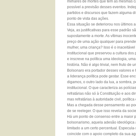
milhares de mortes que têm as mesmas car
possível a previsão desses eventos. In
partidos e discursos que fazem alguma dif
ponto de vista das ações.
Essa situação se deteriorou nos últimos 
Veja, as justificativas para esse padrão
supostamente a morte. As vítimas inocent
preço de uma ação qualquer para prende
mulher, uma criança? Isso é o inaceitáve
institucional que preservou a cultura dos
e inscreve na política uma ideologia, uma 
história. Não é algo trivial, nem fruto 
Bolsonaro era portador desses valores e 
a liderança política pode gestar. Esse enc
digamos, o outro lado da lua, a sombra, 
institucional. O que caracteriza as políc
refratárias não só à Constituição e aos d
mas refratárias à autoridade civil, polític
Mas a chegada desse pensamento ao poder
de se reeleger. O que isso revela da soci
Há um ponto de consenso entre a maior part
bolsonarismo, aquela adesão ideológica a
limitado a um certo percentual. Especula-
coincide com o apoio completo da sua ag