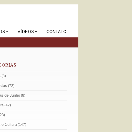
»
»
OS
VÍDEOS
CONTATO
GORIAS
a
(8)
istas
(72)
as de Junho
(8)
ura
(42)
23)
a e Cultura
(147)