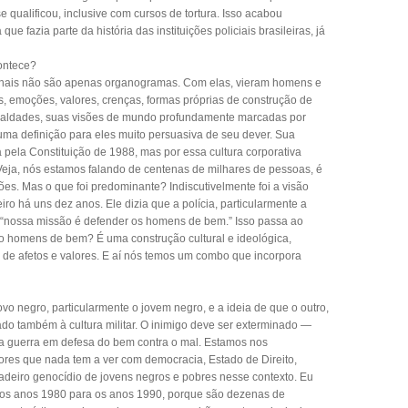
 qualificou, inclusive com cursos de tortura. Isso acabou
 fazia parte da história das instituições policiais brasileiras, já
ontece?
ionais não são apenas organogramas. Com elas, vieram homens e
, emoções, valores, crenças, formas próprias de construção de
lealdades, suas visões de mundo profundamente marcadas por
 uma definição para eles muito persuasiva de seu dever. Sua
 pela Constituição de 1988, mas por essa cultura corporativa
eja, nós estamos falando de centenas de milhares de pessoas, é
ções. Mas o que foi predominante? Indiscutivelmente foi a visão
iro há uns dez anos. Ele dizia que a polícia, particularmente a
em: “nossa missão é defender os homens de bem.” Isso passa ao
ão homens de bem? É uma construção cultural e ideológica,
de afetos e valores. E aí nós temos um combo que incorpora
vo negro, particularmente o jovem negro, e a ideia de que o outro,
igado também à cultura militar. O inimigo deve ser exterminado —
ma guerra em defesa do bem contra o mal. Estamos nos
ores que nada tem a ver com democracia, Estado de Direito,
dadeiro genocídio de jovens negros e pobres nesse contexto. Eu
os anos 1980 para os anos 1990, porque são dezenas de