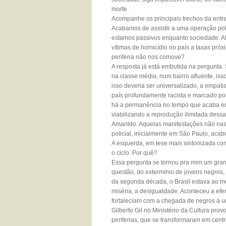
morte.
Acompanhe os principais trechos da entre
Acabamos de assistir a uma operação pol
estamos passivos enquanto sociedade. Alé
vítimas de homicídio no país a taxas pró
periferia não nos comove?
A resposta já está embutida na pergunta
na classe média, num bairro afluente, is
isso deveria ser universalizado, a empati
país profundamente racista e marcado por
há a permanência no tempo que acaba ens
viabilizando a reprodução ilimitada de
Amarildo. Aquelas manifestações não nasc
policial, inicialmente em São Paulo, acab
A esquerda, em tese mais sintonizada c
o ciclo. Por quê?
Essa pergunta se tornou pra mim um gran
questão, do extermínio de jovens negros,
da segunda década, o Brasil estava ao m
miséria, a desigualdade. Aconteceu a ef
fortaleciam com a chegada de negros à uni
Gilberto Gil no Ministério da Cultura pr
periferias, que se transformaram em centro