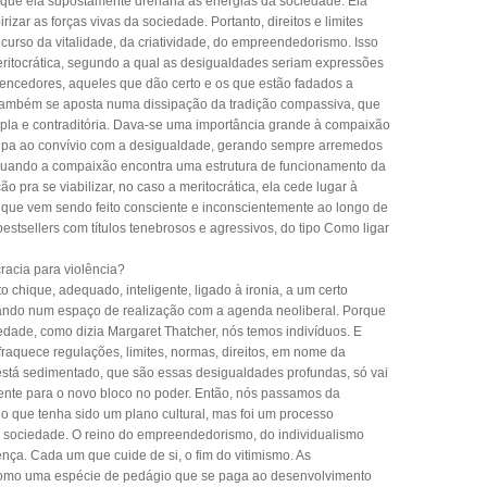
orque ela supostamente drenaria as energias da sociedade. Ela
zar as forças vivas da sociedade. Portanto, direitos e limites
curso da vitalidade, da criatividade, do empreendedorismo. Isso
eritocrática, segundo a qual as desigualdades seriam expressões
vencedores, aqueles que dão certo e os que estão fadados a
ambém se aposta numa dissipação da tradição compassiva, que
tipla e contraditória. Dava-se uma importância grande à compaixão
ulpa ao convívio com a desigualdade, gerando sempre arremedos
 Quando a compaixão encontra uma estrutura de funcionamento da
 pra se viabilizar, no caso a meritocrática, ela cede lugar à
al que vem sendo feito consciente e inconscientemente ao longo de
stsellers com títulos tenebrosos e agressivos, do tipo Como ligar
racia para violência?
 chique, adequado, inteligente, ligado à ironia, a um certo
trando num espaço de realização com a agenda neoliberal. Porque
dade, como dizia Margaret Thatcher, nós temos indivíduos. E
fraquece regulações, limites, normas, direitos, em nome da
á está sedimentado, que são essas desigualdades profundas, só vai
ciente para o novo bloco no poder. Então, nós passamos da
do que tenha sido um plano cultural, mas foi um processo
sociedade. O reino do empreendedorismo, do individualismo
ença. Cada um que cuide de si, o fim do vitimismo. As
omo uma espécie de pedágio que se paga ao desenvolvimento