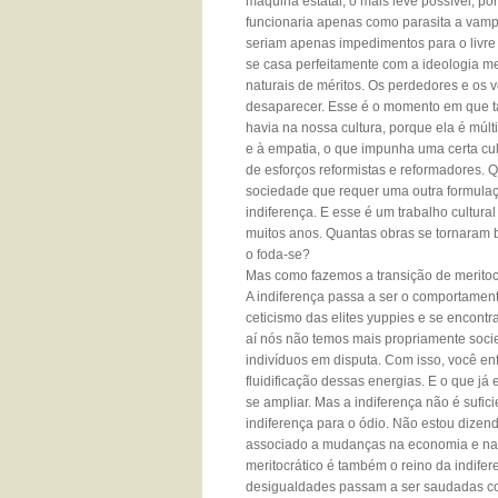
máquina estatal, o mais leve possível, p
funcionaria apenas como parasita a vampiri
seriam apenas impedimentos para o livre 
se casa perfeitamente com a ideologia m
naturais de méritos. Os perdedores e os 
desaparecer. Esse é o momento em que t
havia na nossa cultura, porque ela é múl
e à empatia, o que impunha uma certa c
de esforços reformistas e reformadores.
sociedade que requer uma outra formulação
indiferença. E esse é um trabalho cultur
muitos anos. Quantas obras se tornaram be
o foda-se?
Mas como fazemos a transição de meritoc
A indiferença passa a ser o comportamento
ceticismo das elites yuppies e se encon
aí nós não temos mais propriamente socie
indivíduos em disputa. Com isso, você en
fluidificação dessas energias. E o que j
se ampliar. Mas a indiferença não é sufi
indiferença para o ódio. Não estou dizen
associado a mudanças na economia e na 
meritocrático é também o reino da indifer
desigualdades passam a ser saudadas c