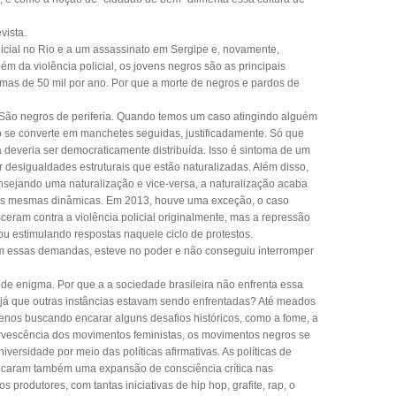
vista.
icial no Rio e a um assassinato em Sergipe e, novamente,
m da violência policial, os jovens negros são as principais
ximas de 50 mil por ano. Por que a morte de negros e pardos de
. São negros de periferia. Quando temos um caso atingindo alguém
so se converte em manchetes seguidas, justificadamente. Só que
a deveria ser democraticamente distribuída. Isso é sintoma de um
 desigualdades estruturais que estão naturalizadas. Além disso,
ejando uma naturalização e vice-versa, a naturalização acaba
ssas mesmas dinâmicas. Em 2013, houve uma exceção, o caso
eram contra a violência policial originalmente, mas a repressão
ou estimulando respostas naquele ciclo de protestos.
om essas demandas, esteve no poder e não conseguiu interromper
de enigma. Por que a a sociedade brasileira não enfrenta essa
 já que outras instâncias estavam sendo enfrentadas? Até meados
enos buscando encarar alguns desafios históricos, como a fome, a
ervescência dos movimentos feministas, os movimentos negros se
versidade por meio das políticas afirmativas. As políticas de
ovocaram também uma expansão de consciência crítica nas
s produtores, com tantas iniciativas de hip hop, grafite, rap, o