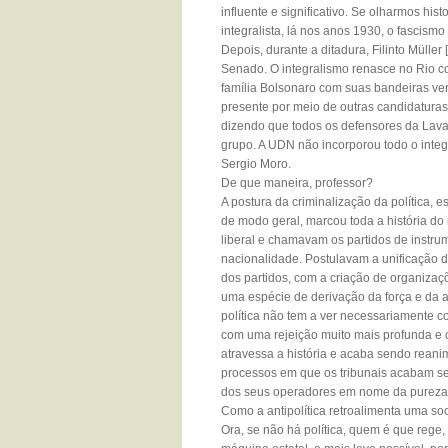
influente e significativo. Se olharmos h
integralista, lá nos anos 1930, o fascism
Depois, durante a ditadura, Filinto Müller 
Senado. O integralismo renasce no Rio 
família Bolsonaro com suas bandeiras ve
presente por meio de outras candidatura
dizendo que todos os defensores da Lava 
grupo. A UDN não incorporou todo o inte
Sergio Moro.
De que maneira, professor?
A postura da criminalização da política, e
de modo geral, marcou toda a história do 
liberal e chamavam os partidos de instru
nacionalidade. Postulavam a unificação d
dos partidos, com a criação de organizaçõe
uma espécie de derivação da força e da aç
política não tem a ver necessariamente c
com uma rejeição muito mais profunda e
atravessa a história e acaba sendo rea
processos em que os tribunais acabam send
dos seus operadores em nome da pureza,
Como a antipolítica retroalimenta uma so
Ora, se não há política, quem é que reg