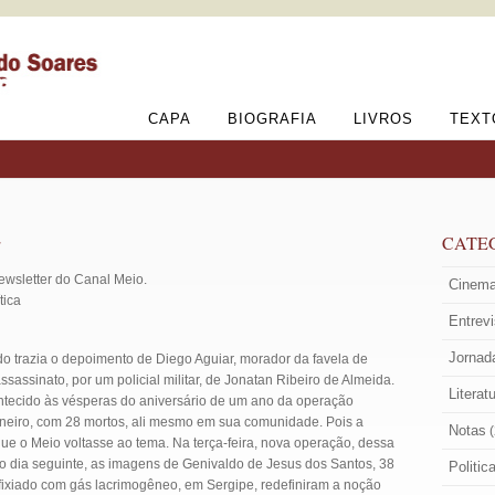
CAPA
BIOGRAFIA
LIVROS
TEXT
a
CATE
Newsletter do Canal Meio.
Cinem
tica
Entrev
Jornad
o trazia o depoimento de Diego Aguiar, morador da favela de
assinato, por um policial militar, de Jonatan Ribeiro de Almeida.
Literat
ontecido às vésperas do aniversário de um ano da operação
 Janeiro, com 28 mortos, ali mesmo em sua comunidade. Pois a
Notas
(
e o Meio voltasse ao tema. Na terça-feira, nova operação, dessa
 No dia seguinte, as imagens de Genivaldo de Jesus dos Santos, 38
Politic
fixiado com gás lacrimogêneo, em Sergipe, redefiniram a noção