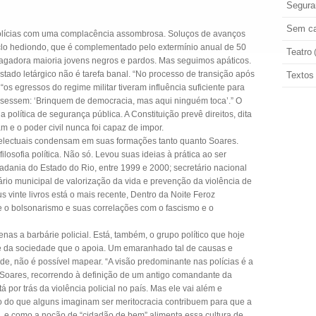
Segura
Sem ca
polícias com uma complacência assombrosa. Soluços de avanços
clo hediondo, que é complementado pelo extermínio anual de 50
Teatro
magadora maioria jovens negros e pardos. Mas seguimos apáticos.
stado letárgico não é tarefa banal. “No processo de transição após
Textos
“os egressos do regime militar tiveram influência suficiente para
issessem: ‘Brinquem de democracia, mas aqui ninguém toca’.” O
a política de segurança pública. A Constituição prevê direitos, dita
m e o poder civil nunca foi capaz de impor.
telectuais condensam em suas formações tanto quanto Soares.
 filosofia política. Não só. Levou suas ideias à prática ao ser
dania do Estado do Rio, entre 1999 e 2000; secretário nacional
rio municipal de valorização da vida e prevenção da violência de
 vinte livros está o mais recente, Dentro da Noite Feroz
e o bolsonarismo e suas correlações com o fascismo e o
enas a barbárie policial. Está, também, o grupo político que hoje
e da sociedade que o apoia. Um emaranhado tal de causas e
, não é possível mapear. “A visão predominante nas polícias é a
iz Soares, recorrendo à definição de um antigo comandante da
 por trás da violência policial no país. Mas ele vai além e
o do que alguns imaginam ser meritocracia contribuem para que a
, e como a noção de “cidadão de bem” alimenta essa cultura de