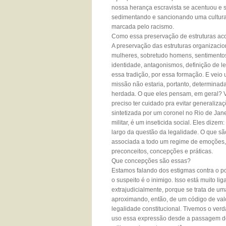
nossa herança escravista se acentuou e se
sedimentando e sancionando uma cultura que
marcada pelo racismo.
Como essa preservação de estruturas ac
A preservação das estruturas organizac
mulheres, sobretudo homens, sentimentos
identidade, antagonismos, definição de 
essa tradição, por essa formação. E veio
missão não estaria, portanto, determinada
herdada. O que eles pensam, em geral? V
preciso ter cuidado pra evitar generaliza
sintetizada por um coronel no Rio de Jane
militar, é um inseticida social. Eles diz
largo da questão da legalidade. O que s
associada a todo um regime de emoções, 
preconceitos, concepções e práticas.
Que concepções são essas?
Estamos falando dos estigmas contra o po
o suspeito é o inimigo. Isso está muito l
extrajudicialmente, porque se trata de u
aproximando, então, de um código de val
legalidade constitucional. Tivemos o ver
uso essa expressão desde a passagem d