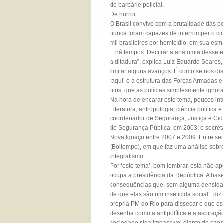
de barbárie policial.
De horror.
O Brasil convive com a brutalidade das 
nunca foram capazes de interromper o ci
mil brasileiros por homicídio, em sua es
E há tempos. Decifrar a anatomia desse e
a ditadura”, explica Luiz Eduardo Soares, 
limitar alguns avanços. É como se nos d
‘aqui’ é a estrutura das Forças Armadas e 
ritos, que as polícias simplesmente ignora
Na hora de encarar este tema, poucos in
Literatura, antropologia, ciência política e
coordenador de Segurança, Justiça e Cida
de Segurança Pública, em 2003; e secretá
Nova Iguaçu entre 2007 e 2009. Entre seus
(Boitempo), em que faz uma análise sobr
integralismo.
Por ‘este tema’, bom lembrar, está não ap
ocupa a presidência da República. A bas
consequências que, sem alguma densidade
de que elas são um inseticida social”, d
própria PM do Rio para dissecar o que está
desenha como a antipolítica e a aspiraçã
sociedade siga impassível diante do caos