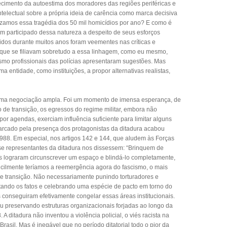
ecimento da autoestima dos moradores das regiões periféricas e
telectual sobre a própria ideia de carência como marca decisiva
izamos essa tragédia dos 50 mil homicídios por ano? E como é
 participado dessa natureza a despeito de seus esforços
tidos durante muitos anos foram veementes nas críticas e
que se filiavam sobretudo a essa linhagem, como eu mesmo,
smo profissionais das polícias apresentaram sugestões. Mas
ntidade, como instituições, a propor alternativas realistas,
, uma negociação ampla. Foi um momento de imensa esperança, de
de transição, os egressos do regime militar, embora não
or agendas, exerciam influência suficiente para limitar alguns
rcado pela presença dos protagonistas da ditadura acabou
988. Em especial, nos artigos 142 e 144, que aludem às Forças
e representantes da ditadura nos dissessem: “Brinquem de
s lograram circunscrever um espaço e blindá-lo completamente,
cilmente teríamos a reemergência agora do fascismo, o mais
de transição. Não necessariamente punindo torturadores e
tando os fatos e celebrando uma espécie de pacto em torno do
es conseguiram efetivamente congelar essas áreas institucionais.
u preservando estruturas organizacionais forjadas ao longo da
 A ditadura não inventou a violência policial, o viés racista na
o Brasil. Mas é inegável que no período ditatorial todo o pior da