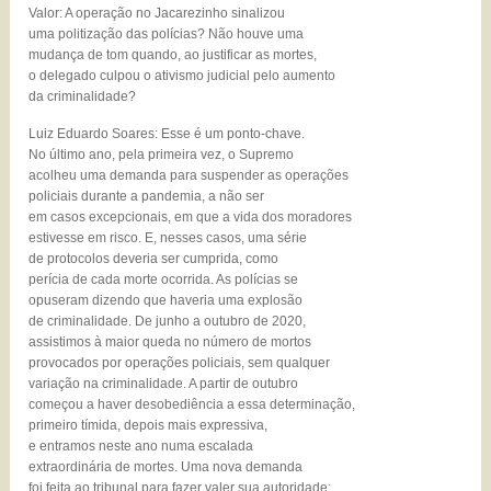
Valor: A operação no Jacarezinho sinalizou
uma politização das polícias? Não houve uma
mudança de tom quando, ao justificar as mortes,
o delegado culpou o ativismo judicial pelo aumento
da criminalidade?
Luiz Eduardo Soares: Esse é um ponto-chave.
No último ano, pela primeira vez, o Supremo
acolheu uma demanda para suspender as operações
policiais durante a pandemia, a não ser
em casos excepcionais, em que a vida dos moradores
estivesse em risco. E, nesses casos, uma série
de protocolos deveria ser cumprida, como
perícia de cada morte ocorrida. As polícias se
opuseram dizendo que haveria uma explosão
de criminalidade. De junho a outubro de 2020,
assistimos à maior queda no número de mortos
provocados por operações policiais, sem qualquer
variação na criminalidade. A partir de outubro
começou a haver desobediência a essa determinação,
primeiro tímida, depois mais expressiva,
e entramos neste ano numa escalada
extraordinária de mortes. Uma nova demanda
foi feita ao tribunal para fazer valer sua autoridade: