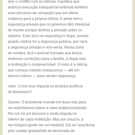
vive o conflito com as milícias. A política que
autoriza execução extrajudicial estimula também
esse processo de corrupção que em última
instância gera a própria milícia. E ainda tem a
segurança privada que os governos têm interesse
de manter porque diminui a pressão sobre os
salários. Esse bico na segurança é ilegal, porque
quanto melhor for a segurança pública, pior será
a segurança privada e vice-versa. Nessa zona
de sombra, terá o policial honrado que busca
melhores condições para a família, é ilegal mas
a motivação é compreensível. O outro é a milícia,
que começa criando insegurança — até em
bairros nobres — para vender segurança.
Valor: Como isso impacta os projetos políticos
de Bolsonaro?
Soares: O presidente investe em duas vias para
um autoritarismo pleno e mais institucionalizado.
Por ora há um discurso e muita disputa no
interior de cada instituição. Mas aos poucos, a
via húngara [pode ser um modelo]. Ela se caracteriza
pelo caráter gradualista da derrocada de