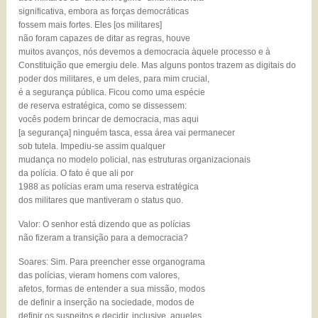
significativa, embora as forças democráticas
fossem mais fortes. Eles [os militares]
não foram capazes de ditar as regras, houve
muitos avanços, nós devemos a democracia àquele processo e à
Constituição que emergiu dele. Mas alguns pontos trazem as digitais do
poder dos militares, e um deles, para mim crucial,
é a segurança pública. Ficou como uma espécie
de reserva estratégica, como se dissessem:
vocês podem brincar de democracia, mas aqui
[a segurança] ninguém tasca, essa área vai permanecer
sob tutela. Impediu-se assim qualquer
mudança no modelo policial, nas estruturas organizacionais
da polícia. O fato é que ali por
1988 as polícias eram uma reserva estratégica
dos militares que mantiveram o status quo.
Valor: O senhor está dizendo que as polícias
não fizeram a transição para a democracia?
Soares: Sim. Para preencher esse organograma
das polícias, vieram homens com valores,
afetos, formas de entender a sua missão, modos
de definir a inserção na sociedade, modos de
definir os suspeitos e decidir, inclusive, aqueles