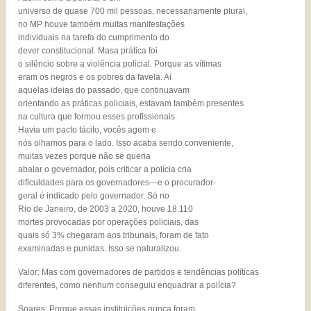
universo de quase 700 mil pessoas, necessariamente plural,
no MP houve também muitas manifestações
individuais na tarefa do cumprimento do
dever constitucional. Masa prática foi
o silêncio sobre a violência policial. Porque as vítimas
eram os negros e os pobres da favela. Aí
aquelas ideias do passado, que continuavam
orientando as práticas policiais, estavam também presentes
na cultura que formou esses profissionais.
Havia um pacto tácito, vocês agem e
nós olhamos para o lado. Isso acaba sendo conveniente,
muitas vezes porque não se queria
abalar o governador, pois criticar a polícia cria
dificuldades para os governadores—e o procurador-
geral é indicado pelo governador. Só no
Rio de Janeiro, de 2003 a 2020, houve 18.110
mortes provocadas por operações policiais, das
quais só 3% chegaram aos tribunais, foram de fato
examinadas e punidas. Isso se naturalizou.
Valor: Mas com governadores de partidos e tendências políticas
diferentes, como nenhum conseguiu enquadrar a polícia?
Soares: Porque essas instituições nunca foram