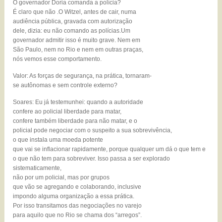
O governador Doria comanda a polícia?
É claro que não .O Witzel, antes de cair, numa
audiência pública, gravada com autorização
dele, dizia: eu não comando as polícias.Um
governador admitir isso é muito grave. Nem em
São Paulo, nem no Rio e nem em outras praças,
nós vemos esse comportamento.
Valor: As forças de segurança, na prática, tornaram-
se autônomas e sem controle externo?
Soares: Eu já testemunhei: quando a autoridade
confere ao policial liberdade para matar,
confere também liberdade para não matar, e o
policial pode negociar com o suspeito a sua sobrevivência,
o que instala uma moeda potente
que vai se inflacionar rapidamente, porque qualquer um dá o que tem e
o que não tem para sobreviver. Isso passa a ser explorado
sistematicamente,
não por um policial, mas por grupos
que vão se agregando e colaborando, inclusive
impondo alguma organização a essa prática.
Por isso transitamos das negociações no varejo
para aquilo que no Rio se chama dos “arregos”.