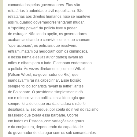
comandadas pelos governadores. Elas são
refratárias à autoridade civil republicana. São
refratárias aos direitos humanos. Isso se manteve
assim, quando governadores tentaram mudar,
o “spoiling power” da polícia teve o poder
de estragar. Não tendo opção, os governadores
acabam aceitando o convívio com o que chamam
“operacionais”, os policiais que resolvem:
entram, matam ou negociam com os criminosos,
e dessa forma eles [as autoridades] lavam as
mãos e olham para o lado. E acabam endossando
a polícia. Às vezes diretamente, como o Witzel
[Wilson Witzel, ex-governador do Rio], que
mandava “mirar na cabecinha”. Esse bolsão
sempre foi bolsonarista “avant la lettre”, antes
de Bolsonaro. O presidente simplesmente dá
cor e reinscreve na política essa ideologia que
sempre foi a dele, que era da ditadura e não foi
desafiada. E isso segue, por conta do nível do racismo
brasileiro que tolera essa barbárie. Ocorre
em todos os Estados, com variações de graus
e da conjuntura, dependendo da capacidade
do governador de dialogar com os sub comandantes.