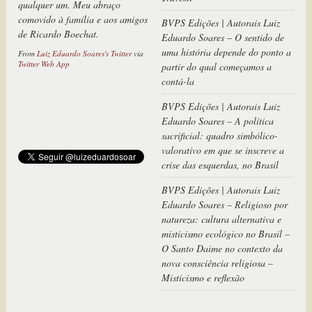
qualquer um. Meu abraço
comovido à família e aos amigos
BVPS Edições | Autorais Luiz
de Ricardo Boechat.
Eduardo Soares – O sentido de
uma história depende do ponto a
From
Luiz Eduardo Soares's Twitter
via
Twitter Web App
partir do qual começamos a
contá-la
BVPS Edições | Autorais Luiz
Eduardo Soares – A política
sacrificial: quadro simbólico-
valorativo em que se inscreve a
crise das esquerdas, no Brasil
BVPS Edições | Autorais Luiz
Eduardo Soares – Religioso por
natureza: cultura alternativa e
misticismo ecológico no Brasil –
O Santo Daime no contexto da
nova consciência religiosa –
Misticismo e reflexão