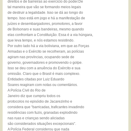
direitos e de barreiras ao exercício do poder.De
tal maneira que vão se formando meios legais
de destruir a legalidade. Isso se dá ao longo do
tempo. Isso está em jogo e há a manifestação de
juízes e desembargadores, promotores, a favor
de Bolsonaro e suas bandeiras, mesmo quando
elas confrontam a Constituição. Essa é a via húngara,
que leva tempo, e nós estamos resistindo.
Por outro lado há a via boliviana, em que as Forças
Armadas e o Exército se recolheram, as polícias
agiram nas províncias, ocupando sede de
governo, governadores e promovendo o golpe.
Isso se deu com a anuência do Exército e sua
omissão. Claro que o Brasil é mais complexo.
Entidades citadas por Luiz Eduardo
Soares reagiram com notas ou comentários.
A Polícia Civil do Rio de
Janeiro diz que cumpriu todos os
protocolos no episódio de Jacarezinho e
considera que “barricadas, traficantes invadindo
residências com fuzis, granadas explodindo
nas ruas e crianças sendo aliciadas
são considerados situações excepcionais”.
A Polícia Federal considerou que nada