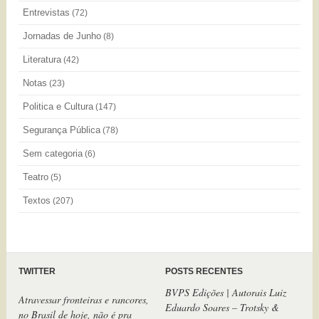
Entrevistas
(72)
Jornadas de Junho
(8)
Literatura
(42)
Notas
(23)
Politica e Cultura
(147)
Segurança Pública
(78)
Sem categoria
(6)
Teatro
(5)
Textos
(207)
TWITTER
POSTS RECENTES
BVPS Edições | Autorais Luiz
Atravessar fronteiras e rancores,
Eduardo Soares – Trotsky &
no Brasil de hoje, não é pra