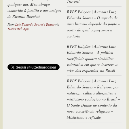
Travesti
qualquer um. Meu abraço
comovido à família e aos amigos
BVPS Edições | Autorais Luiz
de Ricardo Boechat.
Eduardo Soares – O sentido de
uma história depende do ponto a
From
Luiz Eduardo Soares's Twitter
via
Twitter Web App
partir do qual começamos a
contá-la
BVPS Edições | Autorais Luiz
Eduardo Soares – A política
sacrificial: quadro simbólico-
valorativo em que se inscreve a
crise das esquerdas, no Brasil
BVPS Edições | Autorais Luiz
Eduardo Soares – Religioso por
natureza: cultura alternativa e
misticismo ecológico no Brasil –
O Santo Daime no contexto da
nova consciência religiosa –
Misticismo e reflexão