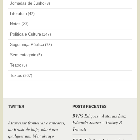
Jornadas de Junho
(8)
Literatura
(42)
Notas
(23)
Politica e Cultura
(147)
Segurança Pública
(78)
Sem categoria
(6)
Teatro
(5)
Textos
(207)
TWITTER
POSTS RECENTES
BVPS Edições | Autorais Luiz
Atravessar fronteiras e rancores,
Eduardo Soares – Trotsky &
no Brasil de hoje, não é pra
Travesti
qualquer um. Meu abraço
comovido à família e aos amigos