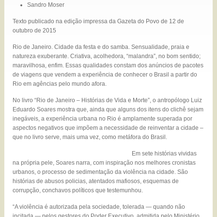
Sandro Moser
Texto publicado na edição impressa da Gazeta do Povo de 12 de
outubro de 2015
Rio de Janeiro. Cidade da festa e do samba. Sensualidade, praia e
natureza exuberante. Criativa, acolhedora, “malandra”, no bom sentido;
maravilhosa, enfim. Essas qualidades constam dos anúncios de pacotes
de viagens que vendem a experiência de conhecer o Brasil a partir do
Rio em agências pelo mundo afora.
No livro “Rio de Janeiro – Histórias de Vida e Morte”, o antropólogo Luiz
Eduardo Soares mostra que, ainda que alguns dos itens do clichê sejam
inegáveis, a experiência urbana no Rio é amplamente superada por
aspectos negativos que impõem a necessidade de reinventar a cidade –
que no livro serve, mais uma vez, como metáfora do Brasil.
Em sete histórias vividas
na própria pele, Soares narra, com inspiração nos melhores cronistas
urbanos, o processo de sedimentação da violência na cidade. São
histórias de abusos policias, atentados mafiosos, esquemas de
corrupção, conchavos políticos que testemunhou.
“A violência é autorizada pela sociedade, tolerada — quando não
incitada — pelos gestores do Poder Executivo, admitida pelo Ministério