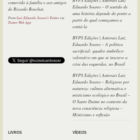
BVPS Edições | Autorais Luiz
de Ricardo Boechat.
Eduardo Soares – O sentido de
uma história depende do ponto a
From
Luiz Eduardo Soares's Twitter
via
Twitter Web App
partir do qual começamos a
contá-la
BVPS Edições | Autorais Luiz
Eduardo Soares – A política
sacrificial: quadro simbólico-
valorativo em que se inscreve a
crise das esquerdas, no Brasil
BVPS Edições | Autorais Luiz
Eduardo Soares – Religioso por
natureza: cultura alternativa e
misticismo ecológico no Brasil –
O Santo Daime no contexto da
nova consciência religiosa –
Misticismo e reflexão
LIVROS
VÍDEOS