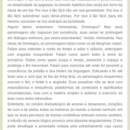
na simplicidade do gaguejar, no tumulto babélico das vozes em torno da
mesa de um bar. Por isso é tão fácil não ver sua genialidade. Por isso é
tão fácil subestimar suas obras-primas. Por isso é tão fácil, para ele
mesmo, esconder-se nos andrajos da humildade.
Alguns talvez estranhem: “minimalista, Domingos? Mas seus
personagens são loquazes por excelência, suas cenas se prolongam
em diálogos verbosos, por vezes redundantes”. Insisto: minimalista. Nas
obras de Domingos, os personagens falam como os de Bergman calam.
Falam para estender a corda do tempo e adiar o silêncio, antecipado
com angústia insuportável. Falam como quem bebe à beira do
precipício. Falam como quem ocupa o tempo, preenche o espaço e
posterga o fim inexorável. Falam para exorcizar até onde for possível a
consciência da solidão e dos limites da linguagem. Esticando o fio até
fazer soar o som que se tira da linha tesa, os personagens boquirrotos
evocam o fim, o limite e a angústia. Esse paradoxo não se tece com
redundâncias e eloquência, plataformas de conteúdos e significados
circunstanciais, mas com a matéria simples e anterior: o exercício do
falar como verbo intransitivo.
Entretanto, no cenário dramatúrgico de amores e desamores, corações
de ouro e de pedra, todas as mulheres do mundo e mundo nenhum, em
que os leves percalços de tramas românticas enlevam nossos sentidos,
a infusão do veneno trágico provoca uma alquimia singularíssima. O riso
pode desafogar a ansiedade instada pelo estranhamento cuja causa