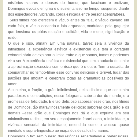
mistérios solares e deuses do humor, que fascinam e erotizam,
Domingos evoca o enigma e o sustenta teso no tempo, suspenso diante
dos espectadores, vibrando, corda esticada entre personagens/atores.
Seus filmes nos oferecem o vácuo antes da fala, o vácuo cavado em
cada fala, o vácuo ecoando a fala arqueada, modulada pelo gaguejar
que tensiona os pólos relação e solidão, vida e morte, significação e
ruído.
O que é isso, afinal? Em uma palavra, talvez seja a vivência da
intimidade; a experiência estética e existencial que tem a coragem
extraordinária de explorar o limite entre o que somos, fomos e podemos
vir a ser. A experiência estética e existencial que tem a audácia de tentar
a aproximação excessiva com o risco que é o outro. Tem a ousadia de
compartilhar no tempo-filme esse convívio delicioso e terrível, lugar das
paixões que imolam e celebram todas as dramaturgias possíveis do
amor.
A centelha, a fração, o grão infinitesimal, delicadíssimo, que concentra
paradoxos e contradições, nesse fotograma cabe a dor do mundo, e a
promessa de felicidade. E é tão delicioso saborear esse grão, nos filmes
de Domingos, tão maravilhosamente delicioso saborear cada grão e os
demais –esse grão que Domingos nos dá e que exprime em seu
minimalismo radical, em seu despojamento franciscano, a intimidade, a
vivência sensorial da intimidade, entendida como o acesso quase
imediato e supra-linguístico ao mapa dos desafios humanos.
Domingos o faz sem o peso das retóricas rebarbativas e pretensiosas,