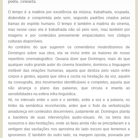
poeta, cineasta.
O tempo é a matéria por excelência da música, trabalhada, ocupada,
distendida e comprimida pelo som, segundo padrões criados pelas
tramas do espírito humano. O tempo é também a matéria do cinema,
mas nesse caso ela é trabalhada não só pelo som, mas também por
imagens e por conteúdos previamente empacotados nos códigos
culturais disponíveis.
Ao contrário do que sugerem os comentários modestíssimos de
Domingos sobre sua obra, ela se inclui entre as maiores de nosso
repertório cinematográfico. Ousaria dizer que Domingos, mais do que
qualquer outro grande autor do cinema brasileiro, dominou a linguagem
inefável das relações humanas, aquela que desliza pelo vazio entre
corpos e gestos, aquela que vibra e oscila na hesitação da voz, aquém
da coreografia, dos movimentos identificáveis e completos, aquela que
não alcança o plano das palavras, que circula e imanta as
sensibilidades na esfera infra-linguística.
Ali, no intervalo entre o som e o sentido, entre a voz e a palavra, no
limbo da semântica reconhecida, antes que o fruto da verbalização
amadureça em conteúdos discerníveis, justamente ali, Domingos planta
a bandeira de suas intervenções audio-visuais. Ali, na beira dos
sussurros e das hesitações, onde as falas ainda não se precipitaram e a
vertigem das vacilações nos aproxima do lado escuro que tememos e
ignoramos. E também do outro lado, na margem oposta, povoada por