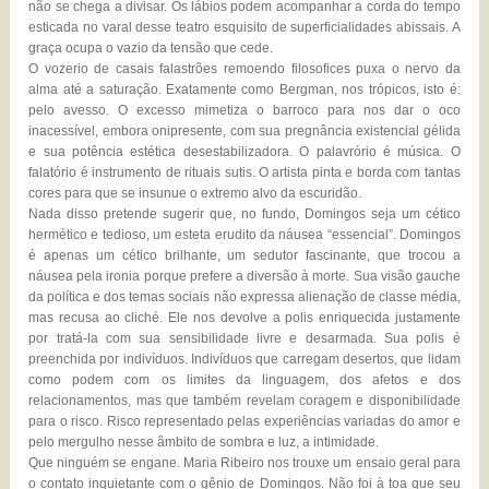
não se chega a divisar. Os lábios podem acompanhar a corda do tempo
esticada no varal desse teatro esquisito de superficialidades abissais. A
graça ocupa o vazio da tensão que cede.
O vozerio de casais falastrões remoendo filosofices puxa o nervo da
alma até a saturação. Exatamente como Bergman, nos trópicos, isto é:
pelo avesso. O excesso mimetiza o barroco para nos dar o oco
inacessível, embora onipresente, com sua pregnância existencial gélida
e sua potência estética desestabilizadora. O palavrório é música. O
falatório é instrumento de rituais sutis. O artista pinta e borda com tantas
cores para que se insunue o extremo alvo da escuridão.
Nada disso pretende sugerir que, no fundo, Domingos seja um cético
hermético e tedioso, um esteta erudito da náusea “essencial”. Domingos
é apenas um cético brilhante, um sedutor fascinante, que trocou a
náusea pela ironia porque prefere a diversão à morte. Sua visão gauche
da política e dos temas sociais não expressa alienação de classe média,
mas recusa ao cliché. Ele nos devolve a polis enriquecida justamente
por tratá-la com sua sensibilidade livre e desarmada. Sua polis é
preenchida por indivíduos. Indivíduos que carregam desertos, que lidam
como podem com os limites da linguagem, dos afetos e dos
relacionamentos, mas que também revelam coragem e disponibilidade
para o risco. Risco representado pelas experiências variadas do amor e
pelo mergulho nesse âmbito de sombra e luz, a intimidade.
Que ninguém se engane. Maria Ribeiro nos trouxe um ensaio geral para
o contato inquietante com o gênio de Domingos. Não foi à toa que seu