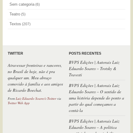
Sem categoria
(6)
Teatro
(5)
Textos
(207)
TWITTER
POSTS RECENTES
BVPS Edições | Autorais Luiz
Atravessar fronteiras e rancores,
Eduardo Soares – Trotsky &
no Brasil de hoje, não é pra
Travesti
qualquer um. Meu abraço
comovido à família e aos amigos
BVPS Edições | Autorais Luiz
de Ricardo Boechat.
Eduardo Soares – O sentido de
uma história depende do ponto a
From
Luiz Eduardo Soares's Twitter
via
Twitter Web App
partir do qual começamos a
contá-la
BVPS Edições | Autorais Luiz
Eduardo Soares – A política