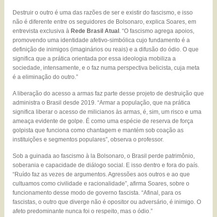
Destruir o outro é uma das razões de ser e existir do fascismo, e isso
não é diferente entre os seguidores de Bolsonaro, explica Soares, em
entrevista exclusiva à
Rede Brasil Atual
. “O fascismo agrega apoios,
promovendo uma identidade afetivo-simbólica cujo fundamento é a
definição de inimigos (imaginários ou reais) e a difusão do ódio. O que
significa que a prática orientada por essa ideologia mobiliza a
sociedade, intensamente, e o faz numa perspectiva belicista, cuja meta
é a eliminação do outro.”
A liberação do acesso a armas faz parte desse projeto de destruição que
administra o Brasil desde 2019. “Armar a população, que na prática
significa liberar o acesso de milicianos às armas, é, sim, um risco e uma
ameaça evidente de golpe. É como uma espécie de reserva de força
golpista que funciona como chantagem e mantém sob coação as
instituições e segmentos populares”, observa o professor.
Sob a guinada ao fascismo à la Bolsonaro, o Brasil perde patrimônio,
soberania e capacidade de diálogo social. E isso dentro e fora do país.
“Ruído faz as vezes de argumentos. Agressões aos outros e ao que
cultuamos como civilidade e racionalidade”, afirma Soares, sobre o
funcionamento desse modo de governo fascista. “Afinal, para os
fascistas, o outro que diverge não é opositor ou adversário, é inimigo. O
afeto predominante nunca foi o respeito, mas o ódio.”