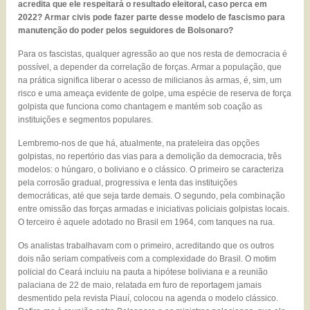
acredita que ele respeitará o resultado eleitoral, caso perca em
2022? Armar civis pode fazer parte desse modelo de fascismo para
manutenção do poder pelos seguidores de Bolsonaro?
Para os fascistas, qualquer agressão ao que nos resta de democracia é
possível, a depender da correlação de forças. Armar a população, que
na prática significa liberar o acesso de milicianos às armas, é, sim, um
risco e uma ameaça evidente de golpe, uma espécie de reserva de força
golpista que funciona como chantagem e mantém sob coação as
instituições e segmentos populares.
Lembremo-nos de que há, atualmente, na prateleira das opções
golpistas, no repertório das vias para a demolição da democracia, três
modelos: o húngaro, o boliviano e o clássico. O primeiro se caracteriza
pela corrosão gradual, progressiva e lenta das instituições
democráticas, até que seja tarde demais. O segundo, pela combinação
entre omissão das forças armadas e iniciativas policiais golpistas locais.
O terceiro é aquele adotado no Brasil em 1964, com tanques na rua.
Os analistas trabalhavam com o primeiro, acreditando que os outros
dois não seriam compatíveis com a complexidade do Brasil. O motim
policial do Ceará incluiu na pauta a hipótese boliviana e a reunião
palaciana de 22 de maio, relatada em furo de reportagem jamais
desmentido pela revista Piauí, colocou na agenda o modelo clássico.