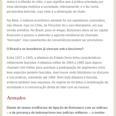
reais) e a difusão do ódio, o que significa que a prática orientada por
essa ideologia mobiliza a sociedade, intensamente, e o faz numa
perspectiva belicista, cuja meta é a eliminação do Outro.
Na Itália, o sistema econômico adotado foi um capitalismo corporativo,
não-liberal, mas no Chile, de Pinochet, foi o neo-liberalismo, em sua
versão primitiva. No Brasil, para se eleger, Bolsonaro aliou-se ao capital
financeiro e passou a defender a agenda neoliberal do chamado
“mercado”, mas casamentos de conveniência podem ser provisórios.
O Brasil e os brasileiros já viveram sob o fascismo?
Entre 1937 e 1945, a ditadura do Estado Novo tinha características
nitidamente fascistas. A ditadura militar de 1964 a 1985 (que alguns
chamam civil-militar, para acentuar a participação de segmentos civis)
teve aspectos também fascistas, mas houve certo hibridismo no discurso
e nas práticas, sobretudo até 1968. Nem toda ditadura é fascista,
embora também seja repulsiva. Ao regime de 64 faltou a mobilização da
sociedade e a comunicação direta do líder com as massas.
Armados
Diante de tantas evidências de ligação de Bolsonaro com as milícias
– e da presença do bolsonarismo nas polícias militares –, o senhor