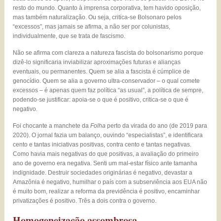
resto do mundo. Quanto à imprensa corporativa, tem havido oposição,
mas também naturalização. Ou seja, critica-se Bolsonaro pelos
“excessos”, mas jamais se afirma, a não ser por colunistas,
individualmente, que se trata de fascismo.
Não se afirma com clareza a natureza fascista do bolsonarismo porque
dizê-lo significaria inviabilizar aproximações futuras e alianças
eventuais, ou permanentes. Quem se alia a fascista é cúmplice de
genocídio. Quem se alia a governo ultra-conservador – o qual comete
excessos – é apenas quem faz política “as usual”, a política de sempre,
podendo-se justificar: apoia-se o que é positivo, critica-se o que é
negativo.
Foi chocante a manchete da
Folha
perto da virada do ano (de 2019 para
2020). O jornal fazia um balanço, ouvindo “especialistas”, e identificara
cento e tantas iniciativas positivas, contra cento e tantas negativas.
Como havia mais negativas do que positivas, a avaliação do primeiro
ano de governo era negativa. Senti um mal-estar físico ante tamanha
indignidade. Destruir sociedades originárias é negativo, devastar a
Amazônia é negativo, humilhar o país com a subserviência aos EUA não
é muito bom, realizar a reforma da previdência é positivo, encaminhar
privatizações é positivo. Três a dois contra o governo.
Homogeneização assombrosa