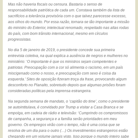
Mas não haveria fiscais ou censura. Bastaria o senso de
responsabilidade patriótica de cada um. Constava também da lista de
sacrifícios a tolerância provisória com o que talvez parecesse excesso,
aos olhos do mundo. Por essa razão, tornara-se tão importante a missão
do ministro do Exterior, intelectual renomado, respeitado nas altas rodas
do país, com bom trânsito internacional, mesmo em círculos
progressistas.
No dia 5 de janeiro de 2019, o presidente concede sua primeira
entrevista coletiva, na qual explica a ausência de negros e mulheres no
ministério: ‘O importante é que os ministros sejam competentes e
patriotas. Preocupação com a cor só alimenta o racismo, em um país
miscigenado como o nosso, e preocupação com sexo é coisa da
esquerda.’ Sites de oposição fizeram troça da frase, provocando algum
desconforto no Planalto, sobretudo depois que algumas prisões foram
consideradas políticas pela imprensa estrangeira.
Na segunda semana de mandato, o ‘capitão do time’, como o presidente
se autointitulava, é convidado por Trump a visitar a Casa Branca e se
empolga, em cadeia de rádio e televisão: ‘Cumprindo os compromissos
de campanha, a segurança e a família serão prioridades em meu
governo. Os empregos virão com o tempo, não é uma coisa que se
resolva de um dia para o outro (…) Os investimentos estrangeiros estão
chegando em um volume jamais visto. Isso porque o mundo inteiro sabe