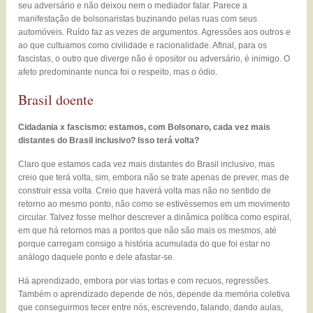
seu adversário e não deixou nem o mediador falar. Parece a
manifestação de bolsonaristas buzinando pelas ruas com seus
automóveis. Ruído faz as vezes de argumentos. Agressões aos outros e
ao que cultuamos como civilidade e racionalidade. Afinal, para os
fascistas, o outro que diverge não é opositor ou adversário, é inimigo. O
afeto predominante nunca foi o respeito, mas o ódio.
Brasil doente
Cidadania x fascismo: estamos, com Bolsonaro, cada vez mais
distantes do Brasil inclusivo? Isso terá volta?
Claro que estamos cada vez mais distantes do Brasil inclusivo, mas
creio que terá volta, sim, embora não se trate apenas de prever, mas de
construir essa volta. Creio que haverá volta mas não no sentido de
retorno ao mesmo ponto, não como se estivéssemos em um movimento
circular. Talvez fosse melhor descrever a dinâmica política como espiral,
em que há retornos mas a pontos que não são mais os mesmos, até
porque carregam consigo a história acumulada do que foi estar no
análogo daquele ponto e dele afastar-se.
Há aprendizado, embora por vias tortas e com recuos, regressões.
Também o aprendizado depende de nós, depende da memória coletiva
que conseguirmos tecer entre nós, escrevendo, falando, dando aulas,