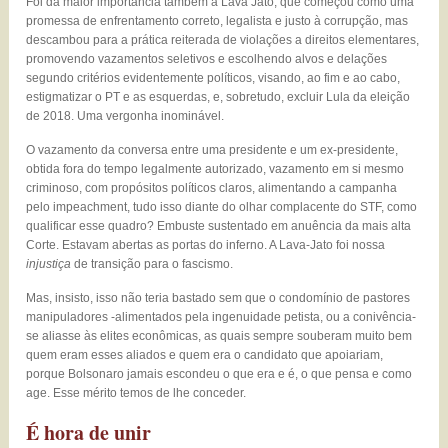
Foi da maior importância também a Lava Jato, que começou como uma
promessa de enfrentamento correto, legalista e justo à corrupção, mas
descambou para a prática reiterada de violações a direitos elementares,
promovendo vazamentos seletivos e escolhendo alvos e delações
segundo critérios evidentemente políticos, visando, ao fim e ao cabo,
estigmatizar o PT e as esquerdas, e, sobretudo, excluir Lula da eleição
de 2018. Uma vergonha inominável.
O vazamento da conversa entre uma presidente e um ex-presidente,
obtida fora do tempo legalmente autorizado, vazamento em si mesmo
criminoso, com propósitos políticos claros, alimentando a campanha
pelo impeachment, tudo isso diante do olhar complacente do STF, como
qualificar esse quadro? Embuste sustentado em anuência da mais alta
Corte. Estavam abertas as portas do inferno. A Lava-Jato foi nossa
injustiça
de transição para o fascismo.
Mas, insisto, isso não teria bastado sem que o condomínio de pastores
manipuladores -alimentados pela ingenuidade petista, ou a conivência-
se aliasse às elites econômicas, as quais sempre souberam muito bem
quem eram esses aliados e quem era o candidato que apoiariam,
porque Bolsonaro jamais escondeu o que era e é, o que pensa e como
age. Esse mérito temos de lhe conceder.
É hora de unir