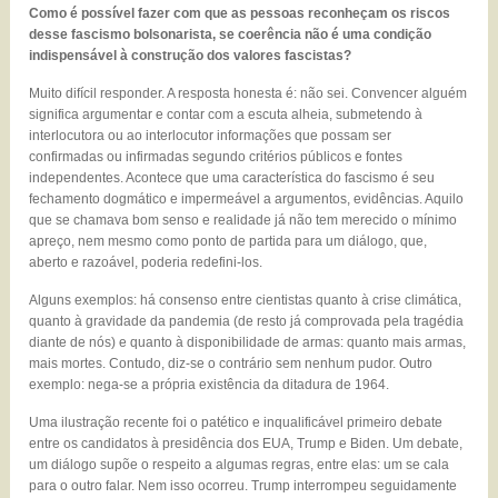
Como é possível fazer com que as pessoas reconheçam os riscos
desse fascismo bolsonarista, se coerência não é uma condição
indispensável à construção dos valores fascistas?
Muito difícil responder. A resposta honesta é: não sei. Convencer alguém
significa argumentar e contar com a escuta alheia, submetendo à
interlocutora ou ao interlocutor informações que possam ser
confirmadas ou infirmadas segundo critérios públicos e fontes
independentes. Acontece que uma característica do fascismo é seu
fechamento dogmático e impermeável a argumentos, evidências. Aquilo
que se chamava bom senso e realidade já não tem merecido o mínimo
apreço, nem mesmo como ponto de partida para um diálogo, que,
aberto e razoável, poderia redefini-los.
Alguns exemplos: há consenso entre cientistas quanto à crise climática,
quanto à gravidade da pandemia (de resto já comprovada pela tragédia
diante de nós) e quanto à disponibilidade de armas: quanto mais armas,
mais mortes. Contudo, diz-se o contrário sem nenhum pudor. Outro
exemplo: nega-se a própria existência da ditadura de 1964.
Uma ilustração recente foi o patético e inqualificável primeiro debate
entre os candidatos à presidência dos EUA, Trump e Biden. Um debate,
um diálogo supõe o respeito a algumas regras, entre elas: um se cala
para o outro falar. Nem isso ocorreu. Trump interrompeu seguidamente