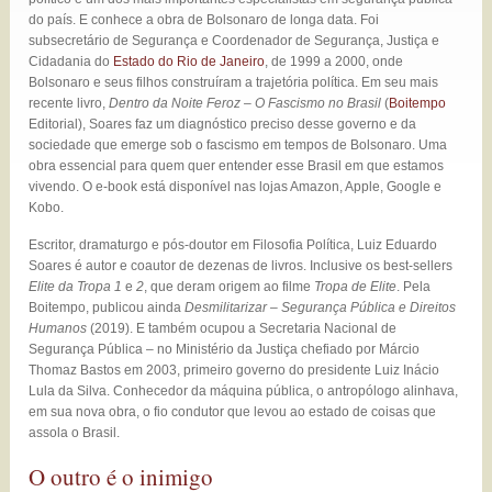
do país. E conhece a obra de Bolsonaro de longa data. Foi
subsecretário de Segurança e Coordenador de Segurança, Justiça e
Cidadania do
Estado do Rio de Janeiro
, de 1999 a 2000, onde
Bolsonaro e seus filhos construíram a trajetória política. Em seu mais
recente livro,
Dentro da Noite Feroz – O Fascismo no Brasil
(
Boitempo
Editorial), Soares faz um diagnóstico preciso desse governo e da
sociedade que emerge sob o fascismo em tempos de Bolsonaro. Uma
obra essencial para quem quer entender esse Brasil em que estamos
vivendo. O e-book está disponível nas lojas Amazon, Apple, Google e
Kobo.
Escritor, dramaturgo e pós-doutor em Filosofia Política, Luiz Eduardo
Soares é autor e coautor de dezenas de livros. Inclusive os best-sellers
Elite da Tropa 1
e
2
, que deram origem ao filme
Tropa de Elite
. Pela
Boitempo, publicou ainda
Desmilitarizar – Segurança Pública e Direitos
Humanos
(2019). E também ocupou a Secretaria Nacional de
Segurança Pública – no Ministério da Justiça chefiado por Márcio
Thomaz Bastos em 2003, primeiro governo do presidente Luiz Inácio
Lula da Silva. Conhecedor da máquina pública, o antropólogo alinhava,
em sua nova obra, o fio condutor que levou ao estado de coisas que
assola o Brasil.
O outro é o inimigo