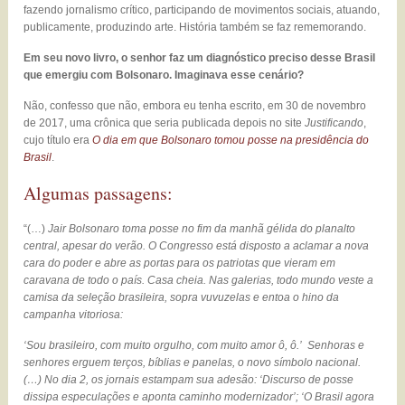
fazendo jornalismo crítico, participando de movimentos sociais, atuando,
publicamente, produzindo arte. História também se faz rememorando.
Em seu novo livro, o senhor faz um diagnóstico preciso desse Brasil
que emergiu com Bolsonaro. Imaginava esse cenário?
Não, confesso que não, embora eu tenha escrito, em 30 de novembro
de 2017, uma crônica que seria publicada depois no site
Justificando
,
cujo título era
O dia em que Bolsonaro tomou posse na presidência do
Brasil
.
Algumas passagens:
“(…)
Jair Bolsonaro toma posse no fim da manhã gélida do planalto
central, apesar do verão. O Congresso está disposto a aclamar a nova
cara do poder e abre as portas para os patriotas que vieram em
caravana de todo o país. Casa cheia. Nas galerias, todo mundo veste a
camisa da seleção brasileira, sopra vuvuzelas e entoa o hino da
campanha vitoriosa:
‘Sou brasileiro, com muito orgulho, com muito amor ô, ô.’ Senhoras e
senhores erguem terços, bíblias e panelas, o novo símbolo nacional.
(…) No dia 2, os jornais estampam sua adesão: ‘Discurso de posse
dissipa especulações e aponta caminho modernizador’; ‘O Brasil agora