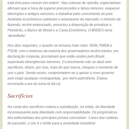
está livre para crescer em ordem’. Nas colunas de opinião, especialistas
afirmam que é hora de superar preconceitos e falsos temores, esquecer
ideologias e antigos rancores, e trabalhar pelo crescimento do país.
Analistas econômicos celebram o entusiasmo do mercado: o ministro da
fazenda, recém-empossado, anunciou a disposição de privatizar a
Petrobrás, o Banco do Brasil e a Caixa Econômica. O BNDES seria
‘desinflado’.
Nos dias seguintes, o quadro se tornaria mais claro: DEM, PMDB e
PSDB, com o endosso da maioria dos governadores recém-eleitos, em
declaração conjunta, proclamam que estão unidos pelo Brasil,
superando divergências menores. O crescimento não se dará sem
sacrifícios, dizem, por isso, mais do que nunca, chegara o momento de
unir o país. Sendo assim, comprometem-se a apoiar o novo governo
sem exigir qualquer contrapartida, por mero patriotismo. Estava
encerrada a era do toma-lá-dá-cá.
Sacrifícios
Na conta dos sacrifícios estava a substituição, na mídia, da liberdade
inconsequente pela liberdade com responsabilidade. Os prognósticos
dos editorialistas dos principais jornais coincidiam: ‘Livres das cadeias
do passado, o céu é o limite para a sociedade brasileira’.