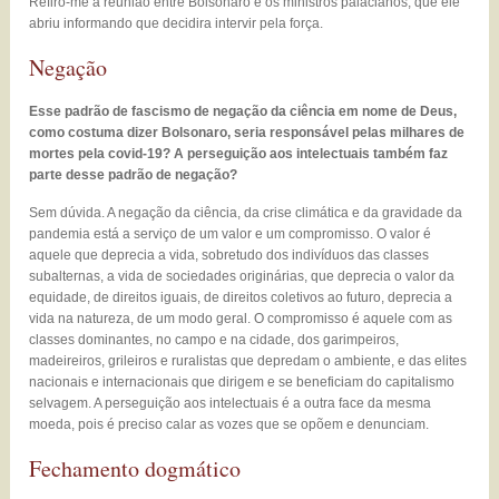
Refiro-me à reunião entre Bolsonaro e os ministros palacianos, que ele
abriu informando que decidira intervir pela força.
Negação
Esse padrão de fascismo de negação da ciência em nome de Deus,
como costuma dizer Bolsonaro, seria responsável pelas milhares de
mortes pela covid-19? A perseguição aos intelectuais também faz
parte desse padrão de negação?
Sem dúvida. A negação da ciência, da crise climática e da gravidade da
pandemia está a serviço de um valor e um compromisso. O valor é
aquele que deprecia a vida, sobretudo dos indivíduos das classes
subalternas, a vida de sociedades originárias, que deprecia o valor da
equidade, de direitos iguais, de direitos coletivos ao futuro, deprecia a
vida na natureza, de um modo geral. O compromisso é aquele com as
classes dominantes, no campo e na cidade, dos garimpeiros,
madeireiros, grileiros e ruralistas que depredam o ambiente, e das elites
nacionais e internacionais que dirigem e se beneficiam do capitalismo
selvagem. A perseguição aos intelectuais é a outra face da mesma
moeda, pois é preciso calar as vozes que se opõem e denunciam.
Fechamento dogmático