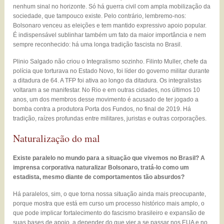
nenhum sinal no horizonte. Só há guerra civil com ampla mobilização da
sociedade, que tampouco existe. Pelo contrário, lembremo-nos:
Bolsonaro venceu as eleições e tem mantido expressivo apoio popular.
É indispensável sublinhar também um fato da maior importância e nem
sempre reconhecido: há uma longa tradição fascista no Brasil.
Plinio Salgado não criou o Integralismo sozinho. Filinto Muller, chefe da
polícia que torturava no Estado Novo, foi líder do governo militar durante
a ditadura de 64. A TFP foi ativa ao longo da ditadura. Os integralistas
voltaram a se manifestar. No Rio e em outras cidades, nos últimos 10
anos, um dos membros desse movimento é acusado de ter jogado a
bomba contra a produtora Porta dos Fundos, no final de 2019. Há
tradição, raízes profundas entre militares, juristas e outras corporações.
Naturalização do mal
Existe paralelo no mundo para a situação que vivemos no Brasil? A
imprensa corporativa naturalizar Bolsonaro, tratá-lo como um
estadista, mesmo diante de comportamentos tão absurdos?
Há paralelos, sim, o que torna nossa situação ainda mais preocupante,
porque mostra que está em curso um processo histórico mais amplo, o
que pode implicar fortalecimento do fascismo brasileiro e expansão de
suas bases de apoio, a depender do que vier a se passar nos EUA e no