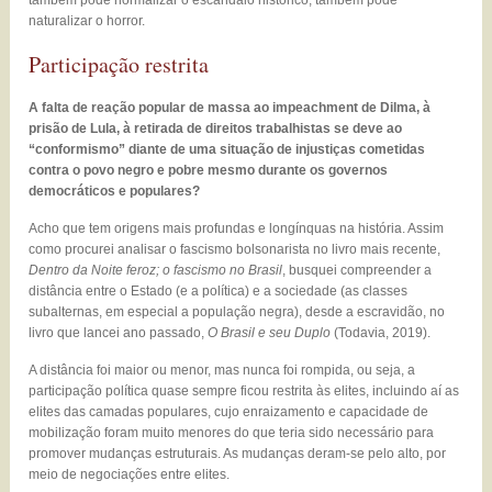
também pode normalizar o escândalo histórico, também pode
naturalizar o horror.
Participação restrita
A falta de reação popular de massa ao impeachment de Dilma, à
prisão de Lula, à retirada de direitos trabalhistas se deve ao
“conformismo” diante de uma situação de injustiças cometidas
contra o povo negro e pobre mesmo durante os governos
democráticos e populares?
Acho que tem origens mais profundas e longínquas na história. Assim
como procurei analisar o fascismo bolsonarista no livro mais recente,
Dentro da Noite feroz; o fascismo no Brasil
, busquei compreender a
distância entre o Estado (e a política) e a sociedade (as classes
subalternas, em especial a população negra), desde a escravidão, no
livro que lancei ano passado,
O Brasil e seu Duplo
(Todavia, 2019).
A distância foi maior ou menor, mas nunca foi rompida, ou seja, a
participação política quase sempre ficou restrita às elites, incluindo aí as
elites das camadas populares, cujo enraizamento e capacidade de
mobilização foram muito menores do que teria sido necessário para
promover mudanças estruturais. As mudanças deram-se pelo alto, por
meio de negociações entre elites.