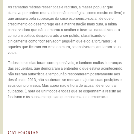
As camadas médias ressentidas e racistas, a massa popular que
clamava por ordem (numa dimensão ontológica, como mostro no livro) e
que ansiava pela superação da crise econômico-social, de que o
crescimento do desemprego era a manifestação mais dura, a mídia
conservadora que não demorou a acolher o fascista, naturalizando-o
como um político despreparado a ser polido, classificando-o
cinicamente como “conservador” (alguém que elogia torturador!), e
aqueles que ficaram em cima do muro, se abstiveram, anularam seus
votos.
Todos eles e elas foram corresponsáveis, e também muitas lideranças
das esquerdas, que demoraram a entender o que estava acontecendo,
não fizeram autocrítica a tempo, não responderam positivamente aos
desafios de 2013, não souberam se renovar e ajustar suas posições e
seus compromissos. Mas agora não é hora de acusar, de encontrar
culpados. É hora de unir todos e todas que se disponham a resistir ao
fascismo e às suas ameaças ao que nos resta de democracia.
CATEGORIAS