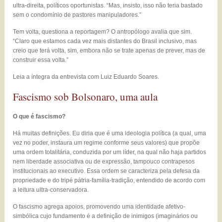
ultra-direita, políticos oportunistas. “Mas, insisto, isso não teria bastado
sem o condomínio de pastores manipuladores.”
Tem volta, questiona a reportagem? O antropólogo avalia que sim.
“Claro que estamos cada vez mais distantes do Brasil inclusivo, mas
creio que terá volta, sim, embora não se trate apenas de prever, mas de
construir essa volta.”
Leia a íntegra da entrevista com Luiz Eduardo Soares.
Fascismo sob Bolsonaro, uma aula
O que é fascismo?
Há muitas definições. Eu diria que é uma ideologia política (a qual, uma
vez no poder, instaura um regime conforme seus valores) que propõe
uma ordem totalitária, conduzida por um líder, na qual não haja partidos
nem liberdade associativa ou de expressão, tampouco contrapesos
institucionais ao executivo. Essa ordem se caracteriza pela defesa da
propriedade e do tripé pátria-família-tradição, entendido de acordo com
a leitura ultra-conservadora.
O fascismo agrega apoios, promovendo uma identidade afetivo-
simbólica cujo fundamento é a definição de inimigos (imaginários ou