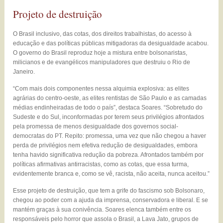
Projeto de destruição
O Brasil inclusivo, das cotas, dos direitos trabalhistas, do acesso à
educação e das políticas públicas mitigadoras da desigualdade acabou.
O governo do Brasil reproduz hoje a mistura entre bolsonaristas,
milicianos e de evangélicos manipuladores que destruiu o Rio de
Janeiro.
“Com mais dois componentes nessa alquimia explosiva: as elites
agrárias do centro-oeste, as elites rentistas de São Paulo e as camadas
médias endinheiradas de todo o país”, destaca Soares. “Sobretudo do
Sudeste e do Sul, inconformadas por terem seus privilégios afrontados
pela promessa de menos desigualdade dos governos social-
democratas do PT. Repito: promessa, uma vez que não chegou a haver
perda de privilégios nem efetiva redução de desigualdades, embora
tenha havido significativa redução da pobreza. Afrontados também por
políticas afirmativas antirracistas, como as cotas, que essa turma,
evidentemente branca e, como se vê, racista, não aceita, nunca aceitou.”
Esse projeto de destruição, que tem a grife do fascismo sob Bolsonaro,
chegou ao poder com a ajuda da imprensa, conservadora e liberal. E se
mantém graças à sua conivência. Soares elenca também entre os
responsáveis pelo horror que assola o Brasil, a Lava Jato, grupos de