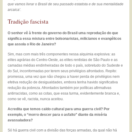
que vamos livrar o Brasil de seu passado estatista e de sua mentalidade
arcaica’.
Tradição fascista
O senhor vê à frente do governo do Brasil uma reprodução do que
significa essa mistura entre bolsonaristas, milicianos e evangélicos
que assola o Rio de Janeiro?
Sim, mas com mais três componentes nessa alquimia explosiva: as
elites agrárias do Centro-Oeste, as elites rentistas de São Paulo e as
camadas médias endinheiradas de todo o país, sobretudo do Sudeste e
do Sul, inconformadas por terem seus privilégios afrontados. Repito:
promessa, uma vez que não chegou a haver perda de privilégios nem
efetiva redução de desigualdades, embora tenha havido significativa
redução da pobreza. Afrontados também por políticas afirmativas
antirracistas, como as cotas, que essa turma, evidentemente branca e,
como se vê, racista, nunca aceitou.
Acredita que temos caldo cultural para uma guerra civil? Por
exemplo, o “morro descer para o asfalto” diante da miséria
avassaladora?
Só há guerra civil com a divisão das forças armadas, da qual não há