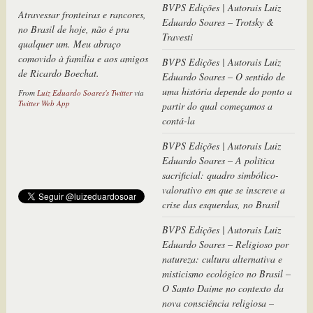
BVPS Edições | Autorais Luiz
Atravessar fronteiras e rancores,
Eduardo Soares – Trotsky &
no Brasil de hoje, não é pra
Travesti
qualquer um. Meu abraço
comovido à família e aos amigos
BVPS Edições | Autorais Luiz
de Ricardo Boechat.
Eduardo Soares – O sentido de
uma história depende do ponto a
From
Luiz Eduardo Soares's Twitter
via
Twitter Web App
partir do qual começamos a
contá-la
BVPS Edições | Autorais Luiz
Eduardo Soares – A política
sacrificial: quadro simbólico-
valorativo em que se inscreve a
crise das esquerdas, no Brasil
BVPS Edições | Autorais Luiz
Eduardo Soares – Religioso por
natureza: cultura alternativa e
misticismo ecológico no Brasil –
O Santo Daime no contexto da
nova consciência religiosa –