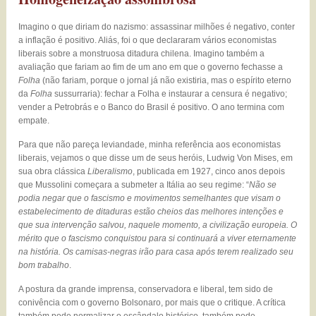
Imagino o que diriam do nazismo: assassinar milhões é negativo, conter
a inflação é positivo. Aliás, foi o que declararam vários economistas
liberais sobre a monstruosa ditadura chilena. Imagino também a
avaliação que fariam ao fim de um ano em que o governo fechasse a
Folha
(não fariam, porque o jornal já não existiria, mas o espírito eterno
da
Folha
sussurraria): fechar a Folha e instaurar a censura é negativo;
vender a Petrobrás e o Banco do Brasil é positivo. O ano termina com
empate.
Para que não pareça leviandade, minha referência aos economistas
liberais, vejamos o que disse um de seus heróis, Ludwig Von Mises, em
sua obra clássica
Liberalismo
, publicada em 1927, cinco anos depois
que Mussolini começara a submeter a Itália ao seu regime: “
Não se
podia negar que o fascismo e movimentos semelhantes que visam o
estabelecimento de ditaduras estão cheios das melhores intenções e
que sua intervenção salvou, naquele momento, a civilização europeia. O
mérito que o fascismo conquistou para si continuará a viver eternamente
na história. Os camisas-negras irão para casa após terem realizado seu
bom trabalho
.
A postura da grande imprensa, conservadora e liberal, tem sido de
conivência com o governo Bolsonaro, por mais que o critique. A crítica