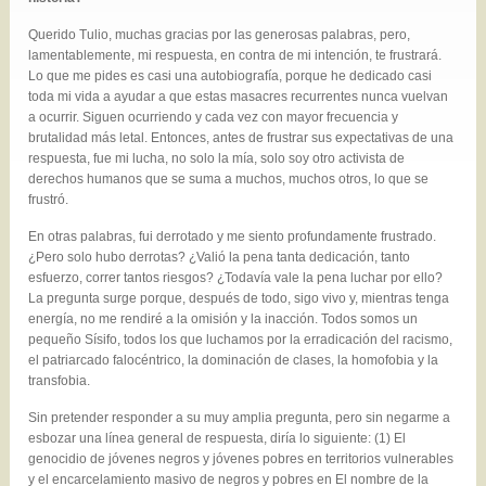
Querido Tulio, muchas gracias por las generosas palabras, pero,
lamentablemente, mi respuesta, en contra de mi intención, te frustrará.
Lo que me pides es casi una autobiografía, porque he dedicado casi
toda mi vida a ayudar a que estas masacres recurrentes nunca vuelvan
a ocurrir. Siguen ocurriendo y cada vez con mayor frecuencia y
brutalidad más letal. Entonces, antes de frustrar sus expectativas de una
respuesta, fue mi lucha, no solo la mía, solo soy otro activista de
derechos humanos que se suma a muchos, muchos otros, lo que se
frustró.
En otras palabras, fui derrotado y me siento profundamente frustrado.
¿Pero solo hubo derrotas? ¿Valió la pena tanta dedicación, tanto
esfuerzo, correr tantos riesgos? ¿Todavía vale la pena luchar por ello?
La pregunta surge porque, después de todo, sigo vivo y, mientras tenga
energía, no me rendiré a la omisión y la inacción. Todos somos un
pequeño Sísifo, todos los que luchamos por la erradicación del racismo,
el patriarcado falocéntrico, la dominación de clases, la homofobia y la
transfobia.
Sin pretender responder a su muy amplia pregunta, pero sin negarme a
esbozar una línea general de respuesta, diría lo siguiente: (1) El
genocidio de jóvenes negros y jóvenes pobres en territorios vulnerables
y el encarcelamiento masivo de negros y pobres en El nombre de la