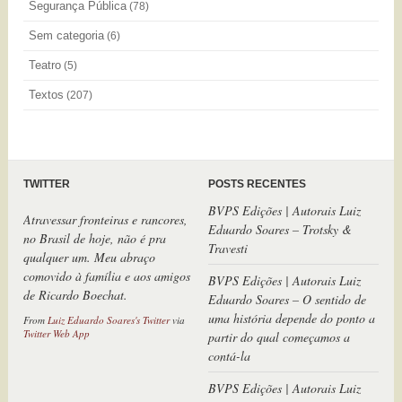
Segurança Pública
(78)
Sem categoria
(6)
Teatro
(5)
Textos
(207)
TWITTER
POSTS RECENTES
BVPS Edições | Autorais Luiz
Atravessar fronteiras e rancores,
Eduardo Soares – Trotsky &
no Brasil de hoje, não é pra
Travesti
qualquer um. Meu abraço
comovido à família e aos amigos
BVPS Edições | Autorais Luiz
de Ricardo Boechat.
Eduardo Soares – O sentido de
uma história depende do ponto a
From
Luiz Eduardo Soares's Twitter
via
Twitter Web App
partir do qual começamos a
contá-la
BVPS Edições | Autorais Luiz