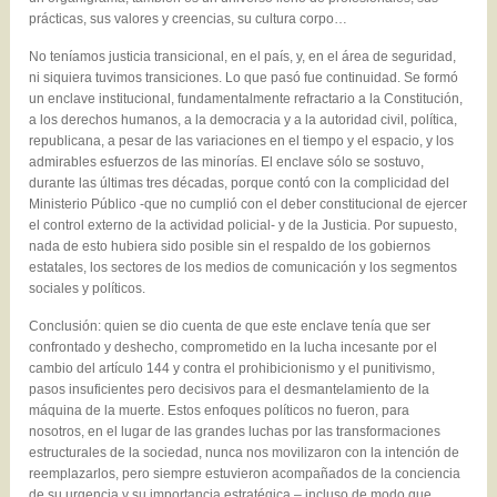
prácticas, sus valores y creencias, su cultura corpo…
No teníamos justicia transicional, en el país, y, en el área de seguridad,
ni siquiera tuvimos transiciones. Lo que pasó fue continuidad. Se formó
un enclave institucional, fundamentalmente refractario a la Constitución,
a los derechos humanos, a la democracia y a la autoridad civil, política,
republicana, a pesar de las variaciones en el tiempo y el espacio, y los
admirables esfuerzos de las minorías. El enclave sólo se sostuvo,
durante las últimas tres décadas, porque contó con la complicidad del
Ministerio Público -que no cumplió con el deber constitucional de ejercer
el control externo de la actividad policial- y de la Justicia. Por supuesto,
nada de esto hubiera sido posible sin el respaldo de los gobiernos
estatales, los sectores de los medios de comunicación y los segmentos
sociales y políticos.
Conclusión: quien se dio cuenta de que este enclave tenía que ser
confrontado y deshecho, comprometido en la lucha incesante por el
cambio del artículo 144 y contra el prohibicionismo y el punitivismo,
pasos insuficientes pero decisivos para el desmantelamiento de la
máquina de la muerte. Estos enfoques políticos no fueron, para
nosotros, en el lugar de las grandes luchas por las transformaciones
estructurales de la sociedad, nunca nos movilizaron con la intención de
reemplazarlos, pero siempre estuvieron acompañados de la conciencia
de su urgencia y su importancia estratégica – incluso de modo que