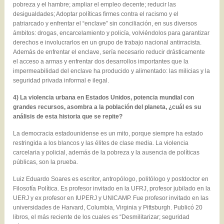
pobreza y el hambre; ampliar el empleo decente; reducir las
desigualdades; Adoptar políticas firmes contra el racismo y el
patriarcado y enfrentar el “enclave” sin conciliación, en sus diversos
ámbitos: drogas, encarcelamiento y policía, volviéndolos para garantizar
derechos e involucrarlos en un grupo de trabajo nacional antirracista.
Además de enfrentar el enclave, sería necesario reducir drásticamente
el acceso a armas y enfrentar dos desarrollos importantes que la
impermeabilidad del enclave ha producido y alimentado: las milicias y la
seguridad privada informal e ilegal.
4) La violencia urbana en Estados Unidos, potencia mundial con
grandes recursos, asombra a la población del planeta, ¿cuál es su
análisis de esta historia que se repite?
La democracia estadounidense es un mito, porque siempre ha estado
restringida a los blancos y las élites de clase media. La violencia
carcelaria y policial, además de la pobreza y la ausencia de políticas
públicas, son la prueba.
Luiz Eduardo Soares es escritor, antropólogo, politólogo y postdoctor en
Filosofía Política. Es profesor invitado en la UFRJ, profesor jubilado en la
UERJ y ex profesor en IUPERJ y UNICAMP. Fue profesor invitado en las
universidades de Harvard, Columbia, Virginia y Pittsburgh. Publicó 20
libros, el más reciente de los cuales es “Desmilitarizar; seguridad