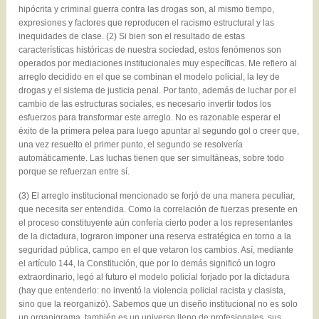
hipócrita y criminal guerra contra las drogas son, al mismo tiempo,
expresiones y factores que reproducen el racismo estructural y las
inequidades de clase. (2) Si bien son el resultado de estas
características históricas de nuestra sociedad, estos fenómenos son
operados por mediaciones institucionales muy específicas. Me refiero al
arreglo decidido en el que se combinan el modelo policial, la ley de
drogas y el sistema de justicia penal. Por tanto, además de luchar por el
cambio de las estructuras sociales, es necesario invertir todos los
esfuerzos para transformar este arreglo. No es razonable esperar el
éxito de la primera pelea para luego apuntar al segundo gol o creer que,
una vez resuelto el primer punto, el segundo se resolvería
automáticamente. Las luchas tienen que ser simultáneas, sobre todo
porque se refuerzan entre sí.
(3) El arreglo institucional mencionado se forjó de una manera peculiar,
que necesita ser entendida. Como la correlación de fuerzas presente en
el proceso constituyente aún confería cierto poder a los representantes
de la dictadura, lograron imponer una reserva estratégica en torno a la
seguridad pública, campo en el que vetaron los cambios. Así, mediante
el artículo 144, la Constitución, que por lo demás significó un logro
extraordinario, legó al futuro el modelo policial forjado por la dictadura
(hay que entenderlo: no inventó la violencia policial racista y clasista,
sino que la reorganizó). Sabemos que un diseño institucional no es solo
un organigrama, también es un universo lleno de profesionales, sus