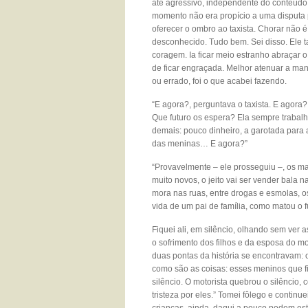
até agressivo, independente do conteúdo d
momento não era propício a uma disputa 
oferecer o ombro ao taxista. Chorar nã
desconhecido. Tudo bem. Sei disso. Ele 
coragem. Ia ficar meio estranho abraçar o 
de ficar engraçada. Melhor atenuar a man
ou errado, foi o que acabei fazendo.
“E agora?, perguntava o taxista. E agora
Que futuro os espera? Ela sempre trabalh
demais: pouco dinheiro, a garotada para 
das meninas… E agora?”
“Provavelmente – ele prosseguiu –, os ma
muito novos, o jeito vai ser vender bala 
mora nas ruas, entre drogas e esmolas, 
vida de um pai de família, como matou o fu
Fiquei ali, em silêncio, olhando sem ver
o sofrimento dos filhos e da esposa do m
duas pontas da história se encontravam: o
como são as coisas: esses meninos que fi
silêncio. O motorista quebrou o silêncio,
tristeza por eles.” Tomei fôlego e contin