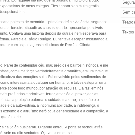
ntretanto, naquele dia não queria prolongar muito o diálogo.
Segura
xpectativas de meus colegas. Eles tinham sido muito gentis
decepcioná-los.
Sem ca
ssar a palestra de memória – primeiro: definir violência; segundo:
Teatro
nais; terceiro: discutir as causas; quarto: apresentar possíveis
Textos
ssunto. Contava uma história depois da outra e nem esperava para
xima. Parecia a Rádio Relógio. Eu tentava escapar, misturando a
ordar com as paisagens belíssimas de Recife e Olinda.
. Parei de contemplar céu, mar, prédios e bairros históricos, e me
m ênfase, com uma força verdadeiramente dramática, em um tom que
delicadeza das emoções sutis. Fui envolvido pelos sentimentos de
u, como interessaria a qualquer ser humano. E talvez esteja aí uma
erce sobre todo mundo, por atração ou repulsa. Ela faz, em nós,
s profundas e primitivas: terror, amor, ódio, prazer, dor, as
ncia, a proteção paterna, o cuidado materno, a solidão e o
de e da auto-estima, a incomunicabilidade, a indiferença, o
s extremo e o altruísmo heróico, a generosidade e a compaixão, a
, que é morte.
sinal; o ônibus parou. O garoto entrou. A porta se fechou atrás
, sete ou oito sentados. O jovem sentou-se.