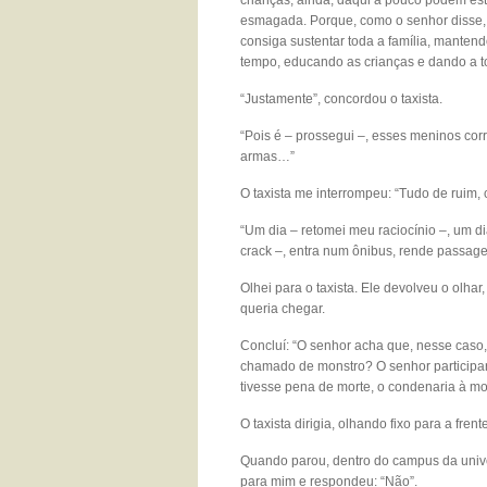
crianças, ainda, daqui a pouco podem es
esmagada. Porque, como o senhor disse, po
consiga sustentar toda a família, manten
tempo, educando as crianças e dando a t
“Justamente”, concordou o taxista.
“Pois é – prossegui ­–, esses meninos cor
armas…”
O taxista me interrompeu: “Tudo de ruim, 
“Um dia – retomei meu raciocínio –, um d
crack –, entra num ônibus, rende passagei
Olhei para o taxista. Ele devolveu o olh
queria chegar.
Concluí: “O senhor acha que, nesse caso,
chamado de monstro? O senhor participari
tivesse pena de morte, o condenaria à mo
O taxista dirigia, olhando fixo para a fren
Quando parou, dentro do campus da univer
para mim e respondeu: “Não”.