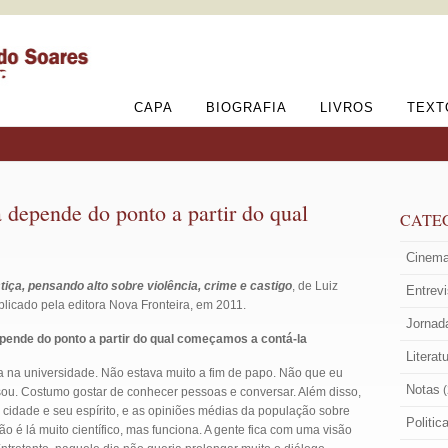
CAPA
BIOGRAFIA
LIVROS
TEXT
 depende do ponto a partir do qual
CATE
Cinem
tiça, pensando alto sobre violência, crime e castigo
, de Luiz
Entrev
licado pela editora Nova Fronteira, em 2011.
Jornad
epende do ponto a partir do qual começamos a contá-la
Literat
a na universidade. Não estava muito a fim de papo. Não que eu
Notas
(
 sou. Costumo gostar de conhecer pessoas e conversar. Além disso,
a cidade e seu espírito, e as opiniões médias da população sobre
Politic
não é lá muito científico, mas funciona. A gente fica com uma visão