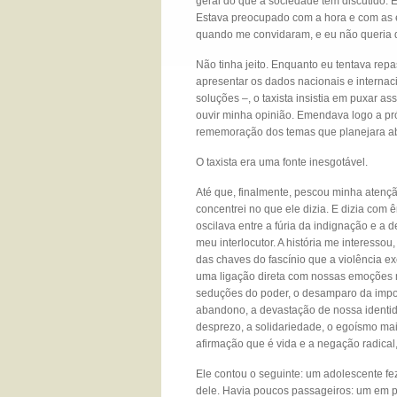
geral do que a sociedade tem discutido. E
Estava preocupado com a hora e com as e
quando me convidaram, e eu não queria 
Não tinha jeito. Enquanto eu tentava repa
apresentar os dados nacionais e internacio
soluções –, o taxista insistia em puxar a
ouvir minha opinião. Emendava logo a pró
rememoração dos temas que planejara ab
O taxista era uma fonte inesgotável.
Até que, finalmente, pescou minha atenção
concentrei no que ele dizia. E dizia co
oscilava entre a fúria da indignação e a 
meu interlocutor. A história me interesso
das chaves do fascínio que a violência ex
uma ligação direta com nossas emoções mai
seduções do poder, o desamparo da impotê
abandono, a devastação de nossa identida
desprezo, a solidariedade, o egoísmo mai
afirmação que é vida e a negação radical
Ele contou o seguinte: um adolescente fez 
dele. Havia poucos passageiros: um em pé