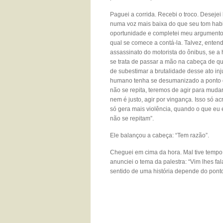
Paguei a corrida. Recebi o troco. Desejei 
numa voz mais baixa do que seu tom habit
oportunidade e completei meu argumento:
qual se comece a contá-la. Talvez, ente
assassinato do motorista do ônibus, se a 
se trata de passar a mão na cabeça de q
de subestimar a brutalidade desse ato inj
humano tenha se desumanizado a ponto d
não se repita, teremos de agir para mud
nem é justo, agir por vingança. Isso só ac
só gera mais violência, quando o que eu 
não se repitam”.
Ele balançou a cabeça: “Tem razão”.
Cheguei em cima da hora. Mal tive tempo 
anunciei o tema da palestra: “Vim lhes fa
sentido de uma história depende do ponto