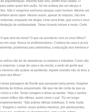
a argumentação. Intuindo tudo isso, preferi ficar calado. O
para saber quem tem razão. Só me restava dar um abraço e
o é feio. Não é vergonha nenhuma abraçar outro homem. Mesmo um
também devia saber. Mesmo assim, apesar do impulso, não tive
motorista, enquanto ele dirigia. Uma cena triste, que corria o risco
ifestação de solidariedade. Talvez ficando imóvel e mudo. Certo
? O que será da viúva? O que vai acontecer com os cinco filhos?
ou em casa. Nunca se profissionalizou. Cuidava da casa e já era
alimentar, problemas para administrar, a educação dos meninos e
is velhos vão ter de abandonar os estudos e trabalhar. Como são
nas esquinas. Longe de casa e da escola, e perto de gente que
os meninos vão acabar se perdendo. Aquele monstro não só tirou a
turo dos filhos.”
 as belas paisagens de Recife que passavam pela janela. Imaginei
otorista de ônibus assassinado. Até que me dei conta de que as
 início e o fim. Tomei coragem e disse ao taxista: “Veja o senhor
caram órfãos são vítimas, assim como o pai”. Fiz um longo
 complementando: “São pobres vítimas indefesas. E sinto muita
uei: “Imagine o senhor: esses pobres meninos, pré-adolescentes,