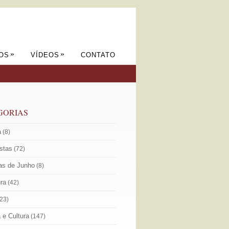
»
»
OS
VÍDEOS
CONTATO
GORIAS
a
(8)
istas
(72)
as de Junho
(8)
ura
(42)
23)
a e Cultura
(147)