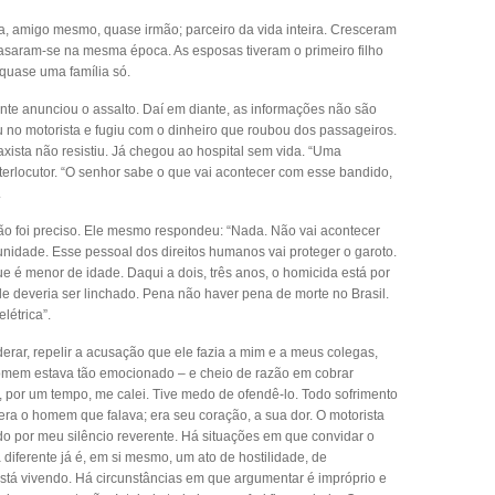
ta, amigo mesmo, quase irmão; parceiro da vida inteira. Cresceram
Casaram-se na mesma época. As esposas tiveram o primeiro filho
uase uma família só.
nte anunciou o assalto. Daí em diante, as informações não são
u no motorista e fugiu com o dinheiro que roubou dos passageiros.
taxista não resistiu. Já chegou ao hospital sem vida. “Uma
nterlocutor. “O senhor sabe o que vai acontecer com esse bandido,
.
ão foi preciso. Ele mesmo respondeu: “Nada. Não vai acontecer
unidade. Esse pessoal dos direitos humanos vai proteger o garoto.
e é menor de idade. Daqui a dois, três anos, o homicida está por
 Ele deveria ser linchado. Pena não haver pena de morte no Brasil.
létrica”.
rar, repelir a acusação que ele fazia a mim e a meus colegas,
homem estava tão emocionado – e cheio de razão em cobrar
, por um tempo, me calei. Tive medo de ofendê-lo. Todo sofrimento
ra o homem que falava; era seu coração, a sua dor. O motorista
tado por meu silêncio reverente. Há situações em que convidar o
 diferente já é, em si mesmo, um ato de hostilidade, de
tá vivendo. Há circunstâncias em que argumentar é impróprio e