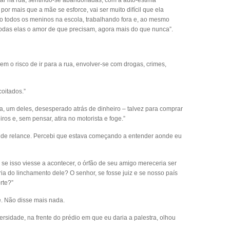
tar na rua, sentindo-se abandonadas, com a auto-estima
r mais que a mãe se esforce, vai ser muito difícil que ela
do todos os meninos na escola, trabalhando fora e, ao mesmo
odas elas o amor de que precisam, agora mais do que nunca”.
rem o risco de ir para a rua, envolver-se com drogas, crimes,
coitados.”
ia, um deles, desesperado atrás de dinheiro – talvez para comprar
ros e, sem pensar, atira no motorista e foge.”
ar, de relance. Percebi que estava começando a entender aonde eu
 se isso viesse a acontecer, o órfão de seu amigo mereceria ser
a do linchamento dele? O senhor, se fosse juiz e se nosso país
rte?”
te. Não disse mais nada.
sidade, na frente do prédio em que eu daria a palestra, olhou