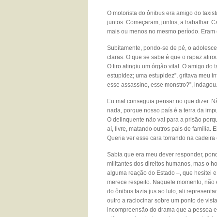
O motorista do ônibus era amigo do taxis
juntos. Começaram, juntos, a trabalhar. 
mais ou menos no mesmo período. Eram q
Subitamente, pondo-se de pé, o adolesce
claras. O que se sabe é que o rapaz atiro
O tiro atingiu um órgão vital. O amigo do 
estupidez; uma estupidez”, gritava meu i
esse assassino, esse monstro?”, indagou
Eu mal conseguia pensar no que dizer. N
nada, porque nosso país é a terra da imp
O delinquente não vai para a prisão porqu
aí, livre, matando outros pais de família.
Queria ver esse cara torrando na cadeira e
Sabia que era meu dever responder, ponde
militantes dos direitos humanos, mas o 
alguma reação do Estado –, que hesitei e
merece respeito. Naquele momento, não e
do ônibus fazia jus ao luto, ali represen
outro a raciocinar sobre um ponto de vista
incompreensão do drama que a pessoa es