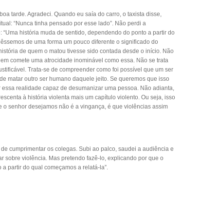
boa tarde. Agradeci. Quando eu saía do carro, o taxista disse,
ual: “Nunca tinha pensado por esse lado”. Não perdi a
 “Uma história muda de sentido, dependendo do ponto a partir do
ndêssemos de uma forma um pouco diferente o significado do
história de quem o matou tivesse sido contada desde o início. Não
uem comete uma atrocidade inominável como essa. Não se trata
ustificável. Trata-se de compreender como foi possível que um ser
e matar outro ser humano daquele jeito. Se queremos que isso
ar essa realidade capaz de desumanizar uma pessoa. Não adianta,
rescenta à história violenta mais um capítulo violento. Ou seja, isso
e o senhor desejamos não é a vingança, é que violências assim
de cumprimentar os colegas. Subi ao palco, saudei a audiência e
lar sobre violência. Mas pretendo fazê-lo, explicando por que o
 a partir do qual começamos a relatá-la”.