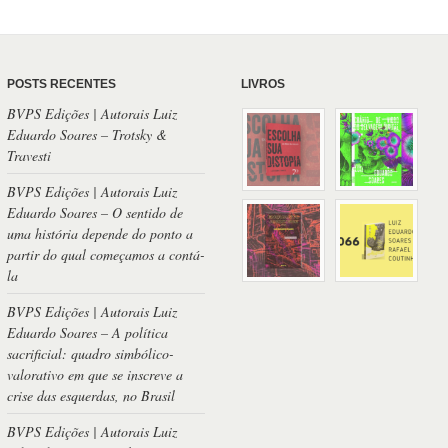
POSTS RECENTES
LIVROS
BVPS Edições | Autorais Luiz
Eduardo Soares – Trotsky &
Travesti
BVPS Edições | Autorais Luiz
Eduardo Soares – O sentido de
uma história depende do ponto a
partir do qual começamos a contá-
la
BVPS Edições | Autorais Luiz
Eduardo Soares – A política
sacrificial: quadro simbólico-
valorativo em que se inscreve a
crise das esquerdas, no Brasil
BVPS Edições | Autorais Luiz