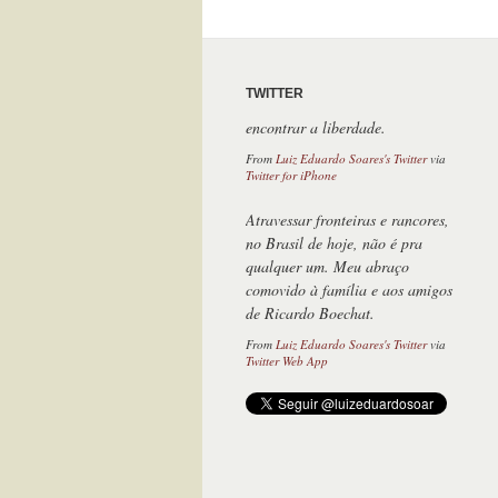
TWITTER
Atravessar fronteiras e rancores,
no Brasil de hoje, não é pra
qualquer um. Meu abraço
comovido à família e aos amigos
de Ricardo Boechat.
From
Luiz Eduardo Soares's Twitter
via
Twitter Web App