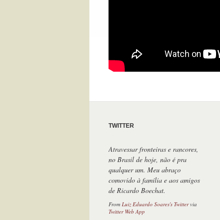
TWITTER
Atravessar fronteiras e rancores,
no Brasil de hoje, não é pra
qualquer um. Meu abraço
comovido à família e aos amigos
de Ricardo Boechat.
From
Luiz Eduardo Soares's Twitter
via
Twitter Web App