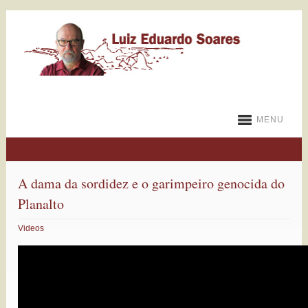
MENU
A dama da sordidez e o garimpeiro genocida do
Planalto
Videos