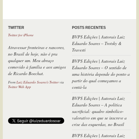
TWITTER
POSTS RECENTES
BVPS Edições | Autorais Luiz
Atravessar fronteiras e rancores,
Eduardo Soares – Trotsky &
no Brasil de hoje, não é pra
Travesti
qualquer um. Meu abraço
comovido à família e aos amigos
BVPS Edições | Autorais Luiz
de Ricardo Boechat.
Eduardo Soares – O sentido de
uma história depende do ponto a
From
Luiz Eduardo Soares's Twitter
via
Twitter Web App
partir do qual começamos a
contá-la
BVPS Edições | Autorais Luiz
Eduardo Soares – A política
sacrificial: quadro simbólico-
valorativo em que se inscreve a
crise das esquerdas, no Brasil
BVPS Edições | Autorais Luiz