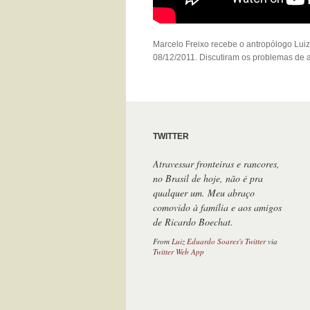
Marcelo Freixo recebe o antropólogo Lui
08/12/2011. Discutiram os problemas de a
TWITTER
Atravessar fronteiras e rancores,
no Brasil de hoje, não é pra
qualquer um. Meu abraço
comovido à família e aos amigos
de Ricardo Boechat.
From
Luiz Eduardo Soares's Twitter
via
Twitter Web App