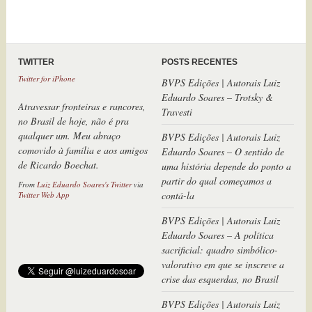
TWITTER
POSTS RECENTES
BVPS Edições | Autorais Luiz
Atravessar fronteiras e rancores,
Eduardo Soares – Trotsky &
no Brasil de hoje, não é pra
Travesti
qualquer um. Meu abraço
comovido à família e aos amigos
BVPS Edições | Autorais Luiz
de Ricardo Boechat.
Eduardo Soares – O sentido de
uma história depende do ponto a
From
Luiz Eduardo Soares's Twitter
via
Twitter Web App
partir do qual começamos a
contá-la
BVPS Edições | Autorais Luiz
Eduardo Soares – A política
sacrificial: quadro simbólico-
valorativo em que se inscreve a
crise das esquerdas, no Brasil
BVPS Edições | Autorais Luiz