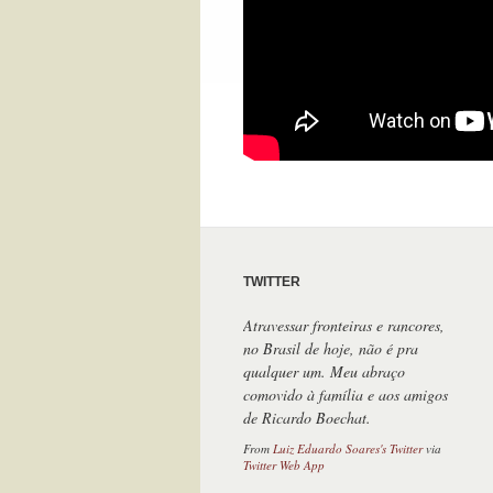
TWITTER
Atravessar fronteiras e rancores,
no Brasil de hoje, não é pra
qualquer um. Meu abraço
comovido à família e aos amigos
de Ricardo Boechat.
From
Luiz Eduardo Soares's Twitter
via
Twitter Web App