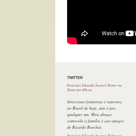
TWITTER
Atravessar fronteiras e rancores,
no Brasil de hoje, não é pra
qualquer um. Meu abraço
comovido à família e aos amigos
de Ricardo Boechat.
From
Luiz Eduardo Soares's Twitter
via
Twitter Web App