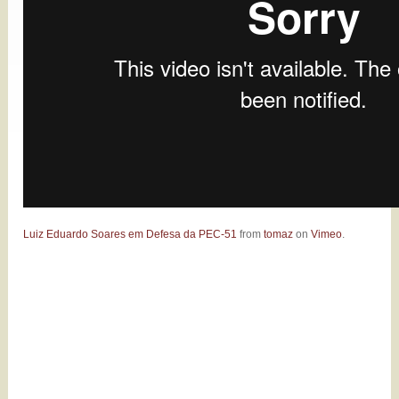
Luiz Eduardo Soares em Defesa da PEC-51
from
tomaz
on
Vimeo
.
O país definha e desfila a xepa
hipócrita de suas culpas.Mas no
cemitério a família de Arthur
recebe um homem livre.Lula é o
único homem livre no