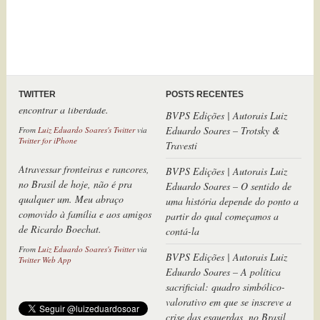
Brasil.Quem como ele sobreviveu
à infâmia? Nós o
abraçamos,cara. Vamos seguir o
fio rubro de sua dor até
encontrar a liberdade.
From
Luiz Eduardo Soares's Twitter
via
TWITTER
POSTS RECENTES
Twitter for iPhone
BVPS Edições | Autorais Luiz
Atravessar fronteiras e rancores,
Eduardo Soares – Trotsky &
no Brasil de hoje, não é pra
Travesti
qualquer um. Meu abraço
comovido à família e aos amigos
BVPS Edições | Autorais Luiz
de Ricardo Boechat.
Eduardo Soares – O sentido de
uma história depende do ponto a
From
Luiz Eduardo Soares's Twitter
via
partir do qual começamos a
Twitter Web App
contá-la
BVPS Edições | Autorais Luiz
Eduardo Soares – A política
sacrificial: quadro simbólico-
valorativo em que se inscreve a
crise das esquerdas, no Brasil