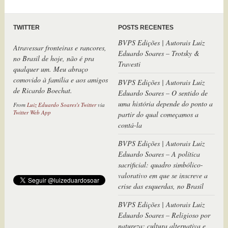
TWITTER
POSTS RECENTES
BVPS Edições | Autorais Luiz
Atravessar fronteiras e rancores,
Eduardo Soares – Trotsky &
no Brasil de hoje, não é pra
Travesti
qualquer um. Meu abraço
comovido à família e aos amigos
BVPS Edições | Autorais Luiz
de Ricardo Boechat.
Eduardo Soares – O sentido de
uma história depende do ponto a
From
Luiz Eduardo Soares's Twitter
via
Twitter Web App
partir do qual começamos a
contá-la
BVPS Edições | Autorais Luiz
Eduardo Soares – A política
sacrificial: quadro simbólico-
valorativo em que se inscreve a
crise das esquerdas, no Brasil
BVPS Edições | Autorais Luiz
Eduardo Soares – Religioso por
natureza: cultura alternativa e