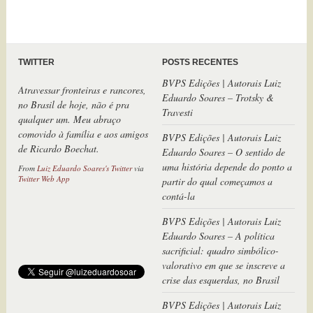
TWITTER
POSTS RECENTES
BVPS Edições | Autorais Luiz
Atravessar fronteiras e rancores,
Eduardo Soares – Trotsky &
no Brasil de hoje, não é pra
Travesti
qualquer um. Meu abraço
comovido à família e aos amigos
BVPS Edições | Autorais Luiz
de Ricardo Boechat.
Eduardo Soares – O sentido de
uma história depende do ponto a
From
Luiz Eduardo Soares's Twitter
via
Twitter Web App
partir do qual começamos a
contá-la
BVPS Edições | Autorais Luiz
Eduardo Soares – A política
sacrificial: quadro simbólico-
valorativo em que se inscreve a
crise das esquerdas, no Brasil
BVPS Edições | Autorais Luiz