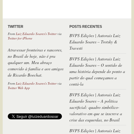
TWITTER
POSTS RECENTES
BVPS Edições | Autorais Luiz
Atravessar fronteiras e rancores,
Eduardo Soares – Trotsky &
no Brasil de hoje, não é pra
Travesti
qualquer um. Meu abraço
comovido à família e aos amigos
BVPS Edições | Autorais Luiz
de Ricardo Boechat.
Eduardo Soares – O sentido de
uma história depende do ponto a
From
Luiz Eduardo Soares's Twitter
via
Twitter Web App
partir do qual começamos a
contá-la
BVPS Edições | Autorais Luiz
Eduardo Soares – A política
sacrificial: quadro simbólico-
valorativo em que se inscreve a
crise das esquerdas, no Brasil
BVPS Edições | Autorais Luiz