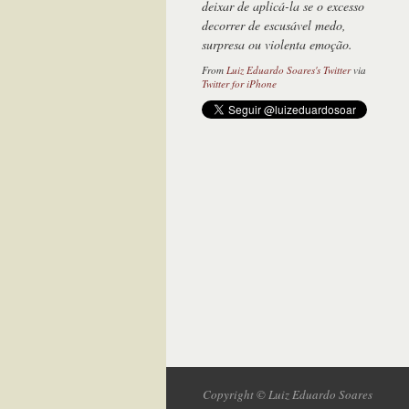
deixar de aplicá-la se o excesso
decorrer de escusável medo,
surpresa ou violenta emoção.
From
Luiz Eduardo Soares's Twitter
via
Twitter for iPhone
Copyright © Luiz Eduardo Soares