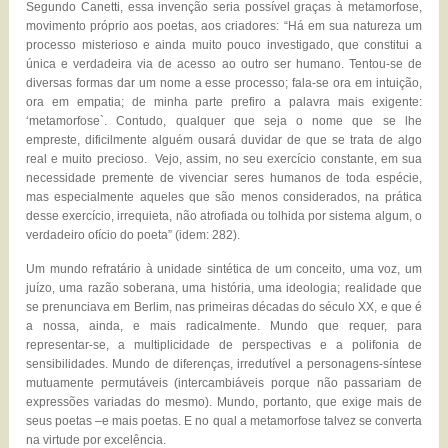
Segundo Canetti, essa invenção seria possível graças à metamorfose,
movimento próprio aos poetas, aos criadores: “Há em sua natureza um
processo misterioso e ainda muito pouco investigado, que constitui a
única e verdadeira via de acesso ao outro ser humano. Tentou-se de
diversas formas dar um nome a esse processo; fala-se ora em intuição,
ora em empatia; de minha parte prefiro a palavra mais exigente:
‘metamorfose`. Contudo, qualquer que seja o nome que se lhe
empreste, dificilmente alguém ousará duvidar de que se trata de algo
real e muito precioso. Vejo, assim, no seu exercício constante, em sua
necessidade premente de vivenciar seres humanos de toda espécie,
mas especialmente aqueles que são menos considerados, na prática
desse exercício, irrequieta, não atrofiada ou tolhida por sistema algum, o
verdadeiro ofício do poeta” (idem: 282).
Um mundo refratário à unidade sintética de um conceito, uma voz, um
juízo, uma razão soberana, uma história, uma ideologia; realidade que
se prenunciava em Berlim, nas primeiras décadas do século XX, e que é
a nossa, ainda, e mais radicalmente. Mundo que requer, para
representar-se, a multiplicidade de perspectivas e a polifonia de
sensibilidades. Mundo de diferenças, irredutível a personagens-síntese
mutuamente permutáveis (intercambiáveis porque não passariam de
expressões variadas do mesmo). Mundo, portanto, que exige mais de
seus poetas –e mais poetas. E no qual a metamorfose talvez se converta
na virtude por excelência.