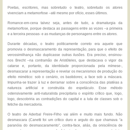
Poetas, escritores, mas sobretudo o teatro, sobretudo os atores
vivenciam a metamorfose –até mesmo por ofício, esses últimos.
Romance-em-cena talvez seja, antes de tudo, a dramaturgia da
metamorfose, porque destaca as passagens entre as vozes –a primeira
e a terceira pessoas- e as mudanças de personagens entre os atores.
Durante décadas, o teatro politicamente correto era aquele que
promovia o desmascaramento da representação, para que o efeito de
verossimilhança não duplicasse outras ilusões. Era preciso, ensinou-
nos Brecht –na contramão de Aristóteles, que destacava o vigor da
catarse e, portanto, da identidade proporcionada pela mímese-,
desmascarar a representação e revelar os mecanismos de produção do
efeito mimético: sob o cenário, os bastidores; a face sob a máscara.
Impunha-se trazer à luz e derramar sobre a consciência das platéias a
natureza artificial e construída do espetáculo. Esse método
ostensivamente anti-naturalista precipitaria o espírito crítico que, logo,
logo, descobriria as contradições do capital e a luta de classes sob o
fetiche da mercadoria.
O teatro de Aderbal Freire-Filho vai além e muito mais fundo. Não
desmascara (Canetti foi um crítico duro e arguto do que chamava “a
paranóia do desmascaramento”, contra-face, aliás, da onisciência de