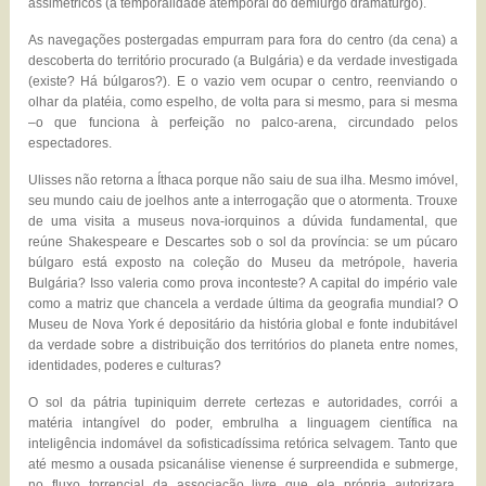
assimétricos (a temporalidade atemporal do demiurgo dramaturgo).
As navegações postergadas empurram para fora do centro (da cena) a
descoberta do território procurado (a Bulgária) e da verdade investigada
(existe? Há búlgaros?). E o vazio vem ocupar o centro, reenviando o
olhar da platéia, como espelho, de volta para si mesmo, para si mesma
–o que funciona à perfeição no palco-arena, circundado pelos
espectadores.
Ulisses não retorna a Íthaca porque não saiu de sua ilha. Mesmo imóvel,
seu mundo caiu de joelhos ante a interrogação que o atormenta. Trouxe
de uma visita a museus nova-iorquinos a dúvida fundamental, que
reúne Shakespeare e Descartes sob o sol da província: se um púcaro
búlgaro está exposto na coleção do Museu da metrópole, haveria
Bulgária? Isso valeria como prova inconteste? A capital do império vale
como a matriz que chancela a verdade última da geografia mundial? O
Museu de Nova York é depositário da história global e fonte indubitável
da verdade sobre a distribuição dos territórios do planeta entre nomes,
identidades, poderes e culturas?
O sol da pátria tupiniquim derrete certezas e autoridades, corrói a
matéria intangível do poder, embrulha a linguagem científica na
inteligência indomável da sofisticadíssima retórica selvagem. Tanto que
até mesmo a ousada psicanálise vienense é surpreendida e submerge,
no fluxo torrencial da associação livre que ela própria autorizara.