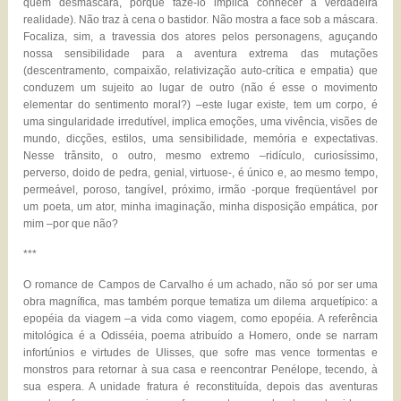
quem desmascara, porque fazê-lo implica conhecer a verdadeira
realidade). Não traz à cena o bastidor. Não mostra a face sob a máscara.
Focaliza, sim, a travessia dos atores pelos personagens, aguçando
nossa sensibilidade para a aventura extrema das mutações
(descentramento, compaixão, relativização auto-crítica e empatia) que
conduzem um sujeito ao lugar de outro (não é esse o movimento
elementar do sentimento moral?) –este lugar existe, tem um corpo, é
uma singularidade irredutível, implica emoções, uma vivência, visões de
mundo, dicções, estilos, uma sensibilidade, memória e expectativas.
Nesse trânsito, o outro, mesmo extremo –ridículo, curiosíssimo,
perverso, doido de pedra, genial, virtuose-, é único e, ao mesmo tempo,
permeável, poroso, tangível, próximo, irmão -porque freqüentável por
um poeta, um ator, minha imaginação, minha disposição empática, por
mim –por que não?
***
O romance de Campos de Carvalho é um achado, não só por ser uma
obra magnífica, mas também porque tematiza um dilema arquetípico: a
epopéia da viagem –a vida como viagem, como epopéia. A referência
mitológica é a Odisséia, poema atribuído a Homero, onde se narram
infortúnios e virtudes de Ulisses, que sofre mas vence tormentas e
monstros para retornar à sua casa e reencontrar Penélope, tecendo, à
sua espera. A unidade fratura é reconstituída, depois das aventuras