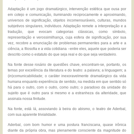
Adaptação é um jogo dramatúrgico, intervenção estética que ousa por
em cotejo e comunicação, iluminando reciprocamente e aproximando,
universos de significação, objetos incomensuráveis, culturas, mundos
subjetivos singulares, indivíduos. Adaptação remete a interpretação e a
tradução, que evocam categorias clássicas, como símbolo,
representação e verossimilhança, cuja esfera de significação, por sua
vez, recobre a enunciação de problemas permanentes para a arte e a
ciência, a filosofia e a vida cotidiana –entre eles, aquele que poderia ser
descrito como o estatuto do que seja real e do que seja verdadeiro.
Na fonte desse rosário de questões chave, encontram-se, portanto, os
temas por excelência da literatura e do teatro: a palavra; a linguagem; a
(in)comunicabilidade; o caráter inexoravelmente dramatúrgico da vida
humana enquanto experiência de sentido, na medida em que sentido só
há para o outro, com o outro, como outro; o paradoxo da unidade do
sujeito que é outro para si mesmo e a estranheza da alteridade, que
assinala nossa finitude.
Na fonte, está lá, assoviando à beira do abismo, o teatro de Aderbal,
com sua aparente trivialidade.
Aderbal, com bom humor e uma postura franciscana, quase irônica
diante da própria obra, mas plenamente consciente da magnitude do