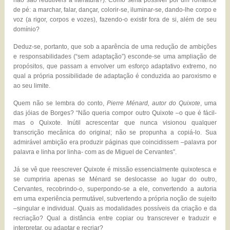
não são redutíveis à literatura?). Como seria possível pôr um romance
de pé: a marchar, falar, dançar, colorir-se, iluminar-se, dando-lhe corpo e
voz (a rigor, corpos e vozes), fazendo-o existir fora de si, além de seu
domínio?
Deduz-se, portanto, que sob a aparência de uma redução de ambições
e responsabilidades (“sem adaptação”) esconde-se uma ampliação de
propósitos, que passam a envolver um esforço adaptativo extremo, no
qual a própria possibilidade de adaptação é conduzida ao paroxismo e
ao seu limite.
Quem não se lembra do conto,
Pierre Ménard, autor do Quixote
, uma
das jóias de Borges? “Não queria compor outro Quixote –o que é fácil-
mas o Quixote. Inútil acrescentar que nunca visionou qualquer
transcrição mecânica do original; não se propunha a copiá-lo. Sua
admirável ambição era produzir páginas que coincidissem –palavra por
palavra e linha por linha- com as de Miguel de Cervantes”.
Já se vê que reescrever Quixote é missão essencialmente quixotesca e
se cumpriria apenas se Ménard se deslocasse ao lugar do outro,
Cervantes, recobrindo-o, superpondo-se a ele, convertendo a autoria
em uma experiência permutável, subvertendo a própria noção de sujeito
–singular e individual. Quais as modalidades possíveis da criação e da
recriação? Qual a distância entre copiar ou transcrever e traduzir e
interpretar, ou adaptar e recriar?