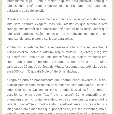
teatralmente, digo… Bem, é melhor explicar. Será possível? Acho que
não. Melhor você conferir pessoalmente. Enquanto isso, algumas
palavras à guisa de convite.
Quase abri o texto com a exclamação: “uma obra-prima”; e poderia tê-lo
feito sem nenhum exagero, mas temi afastar os que temem a arte
cabeça,
cult
, hermética e chatíssima. Não sendo nada disso, achei que
não cabia arriscar. Aliás, confesso que me diverti, me deliciei, me
lambuzei de tanto prazer e saí louco para voltar.
Ponhamos, entretanto, freio à expansão exaltada dos sentimentos. A
fruição estética –como a loucura- requer método. Eis, então, o registro
da ocorrência: trata-se de uma reincidência do projeto “romance-em-
cena”, que o diretor concebeu e inaugurou, em 1990, com “A mulher
carioca aos 22 anos”, de João de Minas. A segunda experiência deu-se
em 2003, com “O que diz Molero”, de Dinis Machado.
A regra de ouro do procedimento que Aderbal ousou inventar e –mais!-
praticar, parece simples: monta-se o romance “sem adaptação”. Diz-se-o
todo, sem cortes. Ou melhor, faz-se-o todo. Mas aí está o enigma, o
desafio: como se pode “fazer” um romance? Como convertê-lo em
dramaturgia sem cirurgia, levando-o ao palco, aos outros, soprando-lhe
vida tal qual é? (e o modificando, paradoxalmente, por respeitar sua
integridade em dimensões que, por definição, lhe são estranhas, isto é,