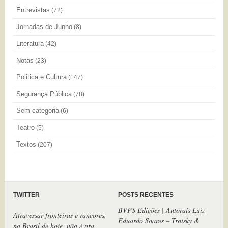
Entrevistas
(72)
Jornadas de Junho
(8)
Literatura
(42)
Notas
(23)
Politica e Cultura
(147)
Segurança Pública
(78)
Sem categoria
(6)
Teatro
(5)
Textos
(207)
TWITTER
POSTS RECENTES
BVPS Edições | Autorais Luiz
Atravessar fronteiras e rancores,
Eduardo Soares – Trotsky &
no Brasil de hoje, não é pra