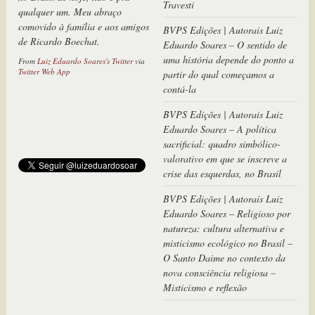
Travesti
qualquer um. Meu abraço
comovido à família e aos amigos
BVPS Edições | Autorais Luiz
de Ricardo Boechat.
Eduardo Soares – O sentido de
uma história depende do ponto a
From
Luiz Eduardo Soares's Twitter
via
Twitter Web App
partir do qual começamos a
contá-la
BVPS Edições | Autorais Luiz
Eduardo Soares – A política
sacrificial: quadro simbólico-
valorativo em que se inscreve a
crise das esquerdas, no Brasil
BVPS Edições | Autorais Luiz
Eduardo Soares – Religioso por
natureza: cultura alternativa e
misticismo ecológico no Brasil –
O Santo Daime no contexto da
nova consciência religiosa –
Misticismo e reflexão