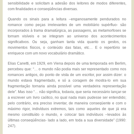
sensibilidade e solicitam a adesão dos leitores de modos diferentes,
com finalidades e conseqüências diversas.
Quando os sinais para a leitura –enganosamente pendurados no
romance como peças irrelevantes de um mobiliário supérfluo- são
incorporados à trama dramatúrgica, as passagens, as metamorfoses se
tornam visíveis e se integram ao universo dos acontecimentos
significativos. Ou seja, ganham tanta vida quanto os gestos, os
movimentos físicos, o conteúdo das falas, etc… E o repertório se
enriquece com um novo vocabulário dramático.
Elias Canetti, em 1929, em Viena depois de uma temporada em Berlim,
percebeu que: “… o mundo não podia mais ser representado como nos
romances antigos, do ponto de vista de um escritor, por assim dizer: o
mundo estava fragmentado, e só a coragem de mostra-lo em sua
fragmentação tornaria ainda possível uma verdadeira representação
dele”. Mas isso “… não significa, todavia, que seria necessário lançar-se
a escrever um livro caótico, no qual nada mais pudesse ser entendido;
pelo contrário, era preciso inventar, de maneira conseqüente e com o
máximo rigor, indivíduos extremos, tais como aqueles de que já era
mesmo constituído o mundo, e colocar tais indivíduos –levados às
últimas conseqüências- lado a lado, em toda a sua diversidade” (1990:
247).