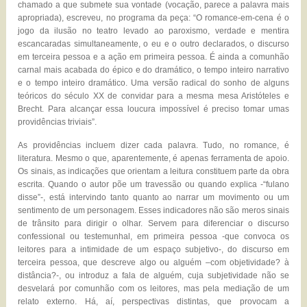
chamado a que submete sua vontade (vocação, parece a palavra mais
apropriada), escreveu, no programa da peça: “O romance-em-cena é o
jogo da ilusão no teatro levado ao paroxismo, verdade e mentira
escancaradas simultaneamente, o eu e o outro declarados, o discurso
em terceira pessoa e a ação em primeira pessoa. É ainda a comunhão
carnal mais acabada do épico e do dramático, o tempo inteiro narrativo
e o tempo inteiro dramático. Uma versão radical do sonho de alguns
teóricos do século XX de convidar para a mesma mesa Aristóteles e
Brecht. Para alcançar essa loucura impossível é preciso tomar umas
providências triviais”.
As providências incluem dizer cada palavra. Tudo, no romance, é
literatura. Mesmo o que, aparentemente, é apenas ferramenta de apoio.
Os sinais, as indicações que orientam a leitura constituem parte da obra
escrita. Quando o autor põe um travessão ou quando explica -“fulano
disse”-, está intervindo tanto quanto ao narrar um movimento ou um
sentimento de um personagem. Esses indicadores não são meros sinais
de trânsito para dirigir o olhar. Servem para diferenciar o discurso
confessional ou testemunhal, em primeira pessoa -que convoca os
leitores para a intimidade de um espaço subjetivo-, do discurso em
terceira pessoa, que descreve algo ou alguém –com objetividade? à
distância?-, ou introduz a fala de alguém, cuja subjetividade não se
desvelará por comunhão com os leitores, mas pela mediação de um
relato externo. Há, aí, perspectivas distintas, que provocam a