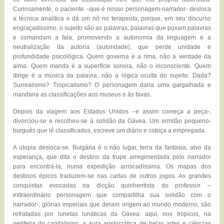
Curiosamente, o paciente –que é nosso personagem-narrador- desloca
a técnica analítica e dá um nó no terapeuta, porque, em seu discurso
engraçadíssimo, o sujeito são as palavras, palavras que puxam palavras
e comandam a fala, promovendo a autonomia da linguagem e a
neutralização da autoria (autoridade), que perde unidade e
profundidade psicológica. Quem governa é a rima, não a verdade da
alma. Quem manda é a superfície sonora, não o inconsciente. Quem
dirige é a música da palavra, não a lógica oculta do sujeito. Dada?
Surrealismo? Tropicalismo? O personagem daria uma gargalhada e
mandaria as classificações aos museus e às favas.
Depois da viagem aos Estados Unidos –e assim começa a peça-,
divorciou-se e recolheu-se à solidão da Gávea. Um ermitão pequeno-
burguês que lê classificados, escreve um diário e cobiça a empregada.
A utopia desloca-se. Bulgária é o não lugar, terra da fantasia, alvo da
esperança, que dita o destino da trupe arregimentada pelo narrador
para encontrá-la, numa expedição arriscadíssima. Os mapas dos
destinos épicos traduzem-se nas cartas de outros jogos. As grandes
conquistas evocadas na dicção quinhentista do professor –
extraordinário personagem que compartilha sua solidão com o
narrador-, glórias imperiais que deram origem ao mundo moderno, são
refratadas por lunetas lunáticas da Gávea: aqui, nos trópicos, na
periferia do capitalismo, a aura aristocrática de belas artes e ciências