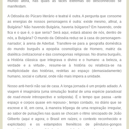
mundo afora, nas quais as faces extremas do desconhecido se
manifestam.
A Odisséia do Púcaro literário e teatral é outra. A pergunta que consome
as energias de nossos personagens é outra: existe mesmo, afinal, a
Bulgária? Não havendo Bulgária, haveria búlgaros? Em havendo, onde
fica e o que é, o que seria? Será aqui, estará abaixo de nós, dentro de
nós, a Bulgária? O mundo da Odisséia reduz-se à casa do personagem-
narrador; à arena de Aderbal. Transfere-se para a geografia doméstica
do mundo burguês a epopéia cosmológica de Homero, matriz da
dialética civilizacional e das cosmogonias religiosas. No drama burguês,
a História clássica que integrava o divino e o humano -a beleza, a
verdade e a virtude-, resume-se à história ou relativiza-se na
multiplicidade das histórias, restritas ao espaço (demasiadamente)
humano, social e cultural, onde não mais impera a unidade.
Nosso anti-herói não sai de casa. A longa jornada é um projeto adiado. A
viagem é imaginária (uma simulação teatral de uma espécie paradoxal
de
road-movie
introspectivo e solipsista). É o tempo que passa –ante
espaço e corpos quase em repouso-; tempo contado, no diário que se
escreve e lê, em cena, à maneira trôpega de uma respiração irregular,
ao sabor de pulsações nas quais se chocam o ritmo sincopado de João
Gilberto (aqui e agora; o Brasil em raízes; o contexto reconhecido e
explicitado) e os estampidos frenéticos de pêndulos-gongos