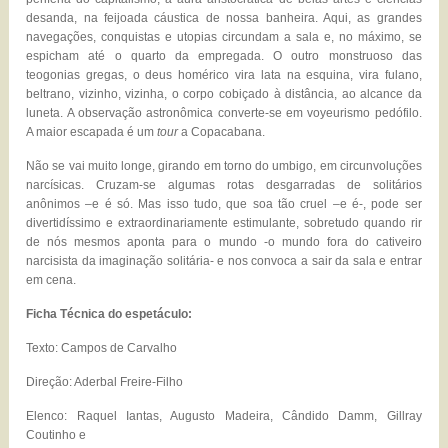
desanda, na feijoada cáustica de nossa banheira. Aqui, as grandes
navegações, conquistas e utopias circundam a sala e, no máximo, se
espicham até o quarto da empregada. O outro monstruoso das
teogonias gregas, o deus homérico vira lata na esquina, vira fulano,
beltrano, vizinho, vizinha, o corpo cobiçado à distância, ao alcance da
luneta. A observação astronômica converte-se em voyeurismo pedófilo.
A maior escapada é um
tour
a Copacabana.
Não se vai muito longe, girando em torno do umbigo, em circunvoluções
narcísicas. Cruzam-se algumas rotas desgarradas de solitários
anônimos –e é só. Mas isso tudo, que soa tão cruel –e é-, pode ser
divertidíssimo e extraordinariamente estimulante, sobretudo quando rir
de nós mesmos aponta para o mundo -o mundo fora do cativeiro
narcisista da imaginação solitária- e nos convoca a sair da sala e entrar
em cena.
Ficha Técnica do espetáculo:
Texto: Campos de Carvalho
Direção: Aderbal Freire-Filho
Elenco: Raquel Iantas, Augusto Madeira, Cândido Damm, Gillray
Coutinho e