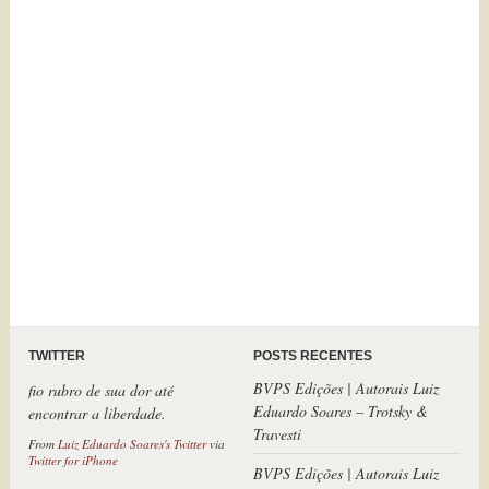
O país definha e desfila a xepa
hipócrita de suas culpas.Mas no
cemitério a família de Arthur
recebe um homem livre.Lula é o
único homem livre no
Brasil.Quem como ele sobreviveu
à infâmia? Nós o
abraçamos,cara. Vamos seguir o
fio rubro de sua dor até
TWITTER
POSTS RECENTES
encontrar a liberdade.
BVPS Edições | Autorais Luiz
From
Luiz Eduardo Soares's Twitter
via
Eduardo Soares – Trotsky &
Twitter for iPhone
Travesti
Atravessar fronteiras e rancores,
BVPS Edições | Autorais Luiz
no Brasil de hoje, não é pra