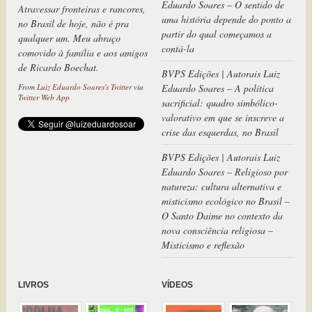
Eduardo Soares – O sentido de
qualquer um. Meu abraço
uma história depende do ponto a
comovido à família e aos amigos
partir do qual começamos a
de Ricardo Boechat.
contá-la
From
Luiz Eduardo Soares's Twitter
via
Twitter Web App
BVPS Edições | Autorais Luiz
Eduardo Soares – A política
sacrificial: quadro simbólico-
valorativo em que se inscreve a
crise das esquerdas, no Brasil
BVPS Edições | Autorais Luiz
Eduardo Soares – Religioso por
natureza: cultura alternativa e
misticismo ecológico no Brasil –
O Santo Daime no contexto da
nova consciência religiosa –
Misticismo e reflexão
LIVROS
VÍDEOS