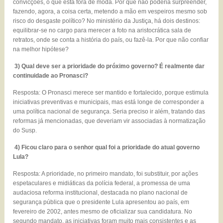
convicções, o que está fora de moda. Por que não poderia surpreender,
fazendo, agora, a coisa certa, metendo a mão em vespeiros mesmo sob
risco do desgaste político? No ministério da Justiça, há dois destinos:
equilibrar-se no cargo para merecer a foto na aristocrática sala de
retratos, onde se conta a história do país, ou fazê-la. Por que não confiar
na melhor hipótese?
3) Qual deve ser a prioridade do próximo governo? É realmente dar
continuidade ao Pronasci?
Resposta: O Pronasci merece ser mantido e fortalecido, porque estimula
iniciativas preventivas e municipais, mas está longe de corresponder a
uma política nacional de segurança. Seria preciso ir além, tratando das
reformas já mencionadas, que deveriam vir associadas à normatização
do Susp.
4) Ficou claro para o senhor qual foi a prioridade do atual governo
Lula?
Resposta: A prioridade, no primeiro mandato, foi substituir, por ações
espetaculares e midiáticas da polícia federal, a promessa de uma
audaciosa reforma institucional, destacada no plano nacional de
segurança pública que o presidente Lula apresentou ao país, em
fevereiro de 2002, antes mesmo de oficializar sua candidatura. No
segundo mandato, as iniciativas foram muito mais consistentes e as