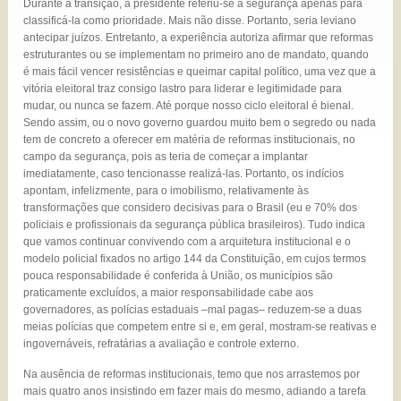
Durante a transição, a presidente referiu-se à segurança apenas para
classificá-la como prioridade. Mais não disse. Portanto, seria leviano
antecipar juízos.
Entretanto, a experiência autoriza afirmar que reformas
estruturantes ou se implementam no primeiro ano de mandato, quando
é mais fácil vencer resistências e queimar capital político, uma vez que a
vitória eleitoral traz consigo lastro para liderar e legitimidade para
mudar, ou nunca se fazem. Até porque nosso ciclo eleitoral é bienal.
Sendo assim, ou o novo governo guardou muito bem o segredo ou nada
tem de concreto a oferecer em matéria de reformas institucionais, no
campo da segurança, pois as teria de começar a implantar
imediatamente, caso tencionasse realizá-las. Portanto, os indícios
apontam, infelizmente, para o imobilismo, relativamente às
transformações que considero decisivas para o Brasil (eu e 70% dos
policiais e profissionais da segurança pública brasileiros). Tudo indica
que vamos continuar convivendo com a arquitetura institucional e o
modelo policial fixados no artigo 144 da Constituição, em cujos termos
pouca responsabilidade é conferida à União, os municípios são
praticamente excluídos, a maior responsabilidade cabe aos
governadores, as polícias estaduais –mal pagas– reduzem-se a duas
meias polícias que competem entre si e, em geral, mostram-se reativas e
ingovernáveis, refratárias a avaliação e controle externo.
Na ausência de reformas institucionais, temo que nos arrastemos por
mais quatro anos insistindo em fazer mais do mesmo, adiando a tarefa