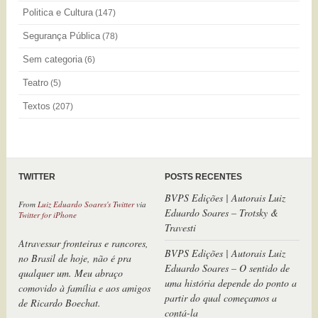
Politica e Cultura
(147)
Segurança Pública
(78)
Sem categoria
(6)
Teatro
(5)
Textos
(207)
TWITTER
POSTS RECENTES
BVPS Edições | Autorais Luiz
Atravessar fronteiras e rancores,
Eduardo Soares – Trotsky &
no Brasil de hoje, não é pra
Travesti
qualquer um. Meu abraço
comovido à família e aos amigos
BVPS Edições | Autorais Luiz
de Ricardo Boechat.
Eduardo Soares – O sentido de
uma história depende do ponto a
From
Luiz Eduardo Soares's Twitter
via
Twitter Web App
partir do qual começamos a
contá-la