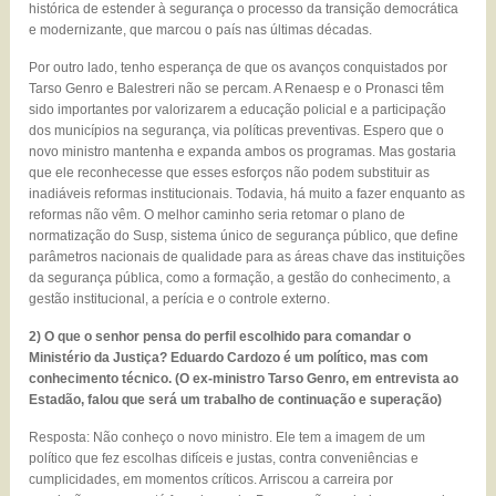
histórica de estender à segurança o processo da transição democrática
e modernizante, que marcou o país nas últimas décadas.
Por outro lado, tenho esperança de que os avanços conquistados por
Tarso Genro e Balestreri não se percam. A Renaesp e o Pronasci têm
sido importantes por valorizarem a educação policial e a participação
dos municípios na segurança, via políticas preventivas. Espero que o
novo ministro mantenha e expanda ambos os programas. Mas gostaria
que ele reconhecesse que esses esforços não podem substituir as
inadiáveis reformas institucionais. Todavia, há muito a fazer enquanto as
reformas não vêm. O melhor caminho seria retomar o plano de
normatização do Susp, sistema único de segurança público, que define
parâmetros nacionais de qualidade para as áreas chave das instituições
da segurança pública, como a formação, a gestão do conhecimento, a
gestão institucional, a perícia e o controle externo.
2) O que o senhor pensa do perfil escolhido para comandar o
Ministério da Justiça? Eduardo Cardozo é um político, mas com
conhecimento técnico. (O ex-ministro Tarso Genro, em entrevista ao
Estadão, falou que será um trabalho de continuação e superação)
Resposta: Não conheço o novo ministro. Ele tem a imagem de um
político que fez escolhas difíceis e justas, contra conveniências e
cumplicidades, em momentos críticos. Arriscou a carreira por