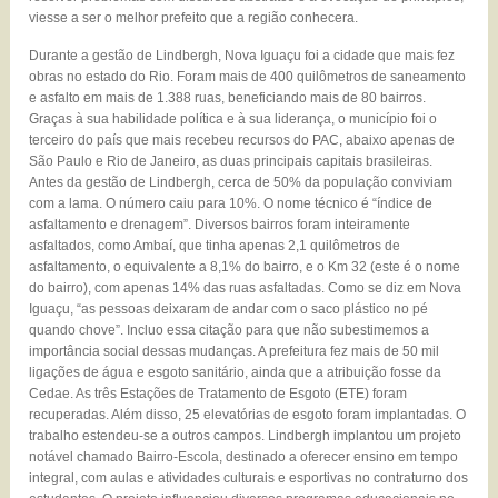
viesse a ser o melhor prefeito que a região conhecera.
Durante a gestão de Lindbergh, Nova Iguaçu foi a cidade que mais fez
obras no estado do Rio. Foram mais de 400 quilômetros de saneamento
e asfalto em mais de 1.388 ruas, beneficiando mais de 80 bairros.
Graças à sua habilidade política e à sua liderança, o município foi o
terceiro do país que mais recebeu recursos do PAC, abaixo apenas de
São Paulo e Rio de Janeiro, as duas principais capitais brasileiras.
Antes da gestão de Lindbergh, cerca de 50% da população conviviam
com a lama. O número caiu para 10%. O nome técnico é “índice de
asfaltamento e drenagem”. Diversos bairros foram inteiramente
asfaltados, como Ambaí, que tinha apenas 2,1 quilômetros de
asfaltamento, o equivalente a 8,1% do bairro, e o Km 32 (este é o nome
do bairro), com apenas 14% das ruas asfaltadas. Como se diz em Nova
Iguaçu, “as pessoas deixaram de andar com o saco plástico no pé
quando chove”. Incluo essa citação para que não subestimemos a
importância social dessas mudanças. A prefeitura fez mais de 50 mil
ligações de água e esgoto sanitário, ainda que a atribuição fosse da
Cedae. As três Estações de Tratamento de Esgoto (ETE) foram
recuperadas. Além disso, 25 elevatórias de esgoto foram implantadas. O
trabalho estendeu-se a outros campos. Lindbergh implantou um projeto
notável chamado Bairro-Escola, destinado a oferecer ensino em tempo
integral, com aulas e atividades culturais e esportivas no contraturno dos