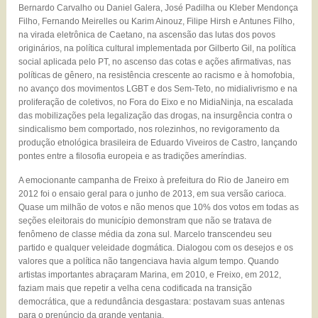
Bernardo Carvalho ou Daniel Galera, José Padilha ou Kleber Mendonça
Filho, Fernando Meirelles ou Karim Ainouz, Filipe Hirsh e Antunes Filho,
na virada eletrônica de Caetano, na ascensão das lutas dos povos
originários, na política cultural implementada por Gilberto Gil, na política
social aplicada pelo PT, no ascenso das cotas e ações afirmativas, nas
políticas de gênero, na resistência crescente ao racismo e à homofobia,
no avanço dos movimentos LGBT e dos Sem-Teto, no midialivrismo e na
proliferação de coletivos, no Fora do Eixo e no MidiaNinja, na escalada
das mobilizações pela legalização das drogas, na insurgência contra o
sindicalismo bem comportado, nos rolezinhos, no revigoramento da
produção etnológica brasileira de Eduardo Viveiros de Castro, lançando
pontes entre a filosofia europeia e as tradições ameríndias.
A emocionante campanha de Freixo à prefeitura do Rio de Janeiro em
2012 foi o ensaio geral para o junho de 2013, em sua versão carioca.
Quase um milhão de votos e não menos que 10% dos votos em todas as
seções eleitorais do município demonstram que não se tratava de
fenômeno de classe média da zona sul. Marcelo transcendeu seu
partido e qualquer veleidade dogmática. Dialogou com os desejos e os
valores que a política não tangenciava havia algum tempo. Quando
artistas importantes abraçaram Marina, em 2010, e Freixo, em 2012,
faziam mais que repetir a velha cena codificada na transição
democrática, que a redundância desgastara: postavam suas antenas
para o prenúncio da grande ventania.