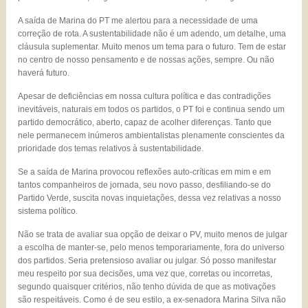
A saída de Marina do PT me alertou para a necessidade de uma
correção de rota. A sustentabilidade não é um adendo, um detalhe, uma
cláusula suplementar. Muito menos um tema para o futuro. Tem de estar
no centro de nosso pensamento e de nossas ações, sempre. Ou não
haverá futuro.
Apesar de deficiências em nossa cultura política e das contradições
inevitáveis, naturais em todos os partidos, o PT foi e continua sendo um
partido democrático, aberto, capaz de acolher diferenças. Tanto que
nele permanecem inúmeros ambientalistas plenamente conscientes da
prioridade dos temas relativos à sustentabilidade.
Se a saída de Marina provocou reflexões auto-críticas em mim e em
tantos companheiros de jornada, seu novo passo, desfiliando-se do
Partido Verde, suscita novas inquietações, dessa vez relativas a nosso
sistema político.
Não se trata de avaliar sua opção de deixar o PV, muito menos de julgar
a escolha de manter-se, pelo menos temporariamente, fora do universo
dos partidos. Seria pretensioso avaliar ou julgar. Só posso manifestar
meu respeito por sua decisões, uma vez que, corretas ou incorretas,
segundo quaisquer critérios, não tenho dúvida de que as motivações
são respeitáveis. Como é de seu estilo, a ex-senadora Marina Silva não