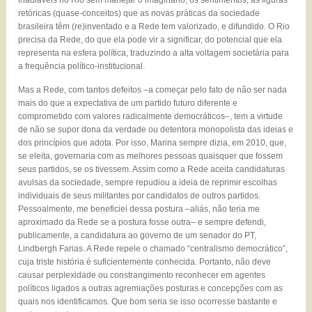
inadiáveis no Rio sem manejar o imaginário, os sentimentos, as figuras
retóricas (quase-conceitos) que as novas práticas da sociedade
brasileira têm (re)inventado e a Rede tem valorizado, e difundido. O Rio
precisa da Rede, do que ela pode vir a significar, do potencial que ela
representa na esfera política, traduzindo a alta voltagem societária para
a frequência político-institucional.
Mas a Rede, com tantos defeitos –a começar pelo fato de não ser nada
mais do que a expectativa de um partido futuro diferente e
comprometido com valores radicalmente democráticos–, tem a virtude
de não se supor dona da verdade ou detentora monopolista das ideias e
dos princípios que adota. Por isso, Marina sempre dizia, em 2010, que,
se eleita, governaria com as melhores pessoas quaisquer que fossem
seus partidos, se os tivessem. Assim como a Rede aceita candidaturas
avulsas da sociedade, sempre repudiou a ideia de reprimir escolhas
individuais de seus militantes por candidatos de outros partidos.
Pessoalmente, me beneficiei dessa postura –aliás, não teria me
aproximado da Rede se a postura fosse outra– e sempre defendi,
publicamente, a candidatura ao governo de um senador do PT,
Lindbergh Farias. A Rede repele o chamado “centralismo democrático”,
cuja triste história é suficientemente conhecida. Portanto, não deve
causar perplexidade ou constrangimento reconhecer em agentes
políticos ligados a outras agremiações posturas e concepções com as
quais nos identificamos. Que bom seria se isso ocorresse bastante e