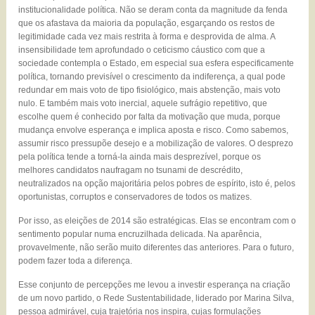
institucionalidade política. Não se deram conta da magnitude da fenda
que os afastava da maioria da população, esgarçando os restos de
legitimidade cada vez mais restrita à forma e desprovida de alma. A
insensibilidade tem aprofundado o ceticismo cáustico com que a
sociedade contempla o Estado, em especial sua esfera especificamente
política, tornando previsível o crescimento da indiferença, a qual pode
redundar em mais voto de tipo fisiológico, mais abstenção, mais voto
nulo. E também mais voto inercial, aquele sufrágio repetitivo, que
escolhe quem é conhecido por falta da motivação que muda, porque
mudança envolve esperança e implica aposta e risco. Como sabemos,
assumir risco pressupõe desejo e a mobilização de valores. O desprezo
pela política tende a torná-la ainda mais desprezível, porque os
melhores candidatos naufragam no tsunami de descrédito,
neutralizados na opção majoritária pelos pobres de espírito, isto é, pelos
oportunistas, corruptos e conservadores de todos os matizes.
Por isso, as eleições de 2014 são estratégicas. Elas se encontram com o
sentimento popular numa encruzilhada delicada. Na aparência,
provavelmente, não serão muito diferentes das anteriores. Para o futuro,
podem fazer toda a diferença.
Esse conjunto de percepções me levou a investir esperança na criação
de um novo partido, o Rede Sustentabilidade, liderado por Marina Silva,
pessoa admirável, cuja trajetória nos inspira, cujas formulações