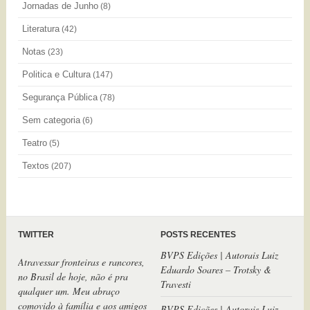
Jornadas de Junho
(8)
Literatura
(42)
Notas
(23)
Politica e Cultura
(147)
Segurança Pública
(78)
Sem categoria
(6)
Teatro
(5)
Textos
(207)
TWITTER
POSTS RECENTES
BVPS Edições | Autorais Luiz
Atravessar fronteiras e rancores,
Eduardo Soares – Trotsky &
no Brasil de hoje, não é pra
Travesti
qualquer um. Meu abraço
comovido à família e aos amigos
BVPS Edições | Autorais Luiz