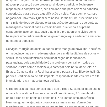
amigas e amigos, a saída é óbvia, porque está no meio da rua, entre
nós, em processo, é puro processo: diálogo e participação, imenso
respeito pela complexidade, sensibilidade fina para o vozerio babélico,
concertação para a paz e a qualificação da vida. Mas quem encarna o
negociador universal? Quem será nosso Hermes? Sim, precisamos de
um símile do deus do diálogo e da tradução, do emissário que porte as
mensagens com fidelidade e credibilidade, que tenha a suprema
coragem de fazer contato, ouvir e admitir o protagonismo cívico como
base para uma radicalmente nova governança –que nada tem a ver com
demagogia populista.
Serviços, redução de desigualdades, governança de novo tipo, decisões
em rede, juventude em rede energizando a matéria diáfana de socius –
sem ilusões, sem ufanismos, sem idealização de identidades
passageiras, pois a mobilidade é um problema central, em todos os
sentidos. Assim como a violência, a começar pela brutalidade letal do
Estado. Como se diz na Rocinha, a cultura passa e fica. Bico de fuzil não
pacifica. Participação de alto impacto, responsabilidade coletiva em alta
intensidade: eis a matriz da nova política.
O Rio precisa da nova sensibilidade que a Rede Sustentabilidade capta
no ar e busca afinar. Humanismo de alto rendimento, 2.0, circulando
entre a ciência de ponta e a ponta de luz do xamanismo amazônico.
Nenhum governo ajudará a promover as imensas transformações