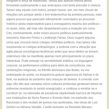
Ninguém é força de expressão –ainda que apenas Marina tenha
formulado publicamente o que antecipara com tanta precisão e clareza.
Talvez seja injusto com outros, porque houve, sim, em meu círculo de
relações (eis porque adoto o tom testemunhal da primeira pessoa), mais
alguns poucos que pareciam intimamente conectados ao processo
histórico ainda imperceptível para a esmagadora maioria dos políticos –
os quais, aliás, até hoje não despertaram para a mutação em curso.
Cito, nominalmente, entre esses poucos políticos particularmente
sensíveis, Marcelo Freixo e Lindbergh Farias. Ouso sugerir alguma
coisa que chocará meus colegas cientistas políticos, mas talvez não
surpreenda os colegas antropólogos: a sintonia com a vibração que
agita placas sociológicas tectônicas antes que seus efeitos se tornem
ostensivos não se manifesta apenas nem principalmente no plano
intelectual. Pode emergir na sensibilidade estética, na linguagem
corporal, na performance pública para além da consciência, nas
celebrações religiosas, no frêmito dionisíaco das festas, na voz
embargada do poeta, na eloquência gutural agressiva do hiphop e do
funk, na audácia do passinho das crianças de favelas. A conexão com
algo não dito que camadas sócio-culturais profundas gestavam talvez se
estivesse revelando (e sendo energizado), e continue a mostrar-se e
construir-se, na retomada da paradoxal objetividade barroca de Neymar,
nas instalações de Nuno Ramos e Ernesto Neto, na explosão dos
Racionais e dos recitais de poesia nas quebradas, nas obras de Luiz
Zerbini ou Adriana Varejão, Carlito Azevedo ou Reinaldo Moraes,