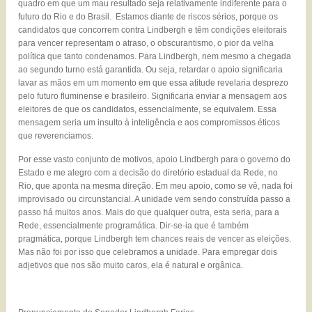
quadro em que um mau resultado seja relativamente indiferente para o
futuro do Rio e do Brasil. Estamos diante de riscos sérios, porque os
candidatos que concorrem contra Lindbergh e têm condições eleitorais
para vencer representam o atraso, o obscurantismo, o pior da velha
política que tanto condenamos. Para Lindbergh, nem mesmo a chegada
ao segundo turno está garantida. Ou seja, retardar o apoio significaria
lavar as mãos em um momento em que essa atitude revelaria desprezo
pelo futuro fluminense e brasileiro. Significaria enviar a mensagem aos
eleitores de que os candidatos, essencialmente, se equivalem. Essa
mensagem seria um insulto à inteligência e aos compromissos éticos
que reverenciamos.
Por esse vasto conjunto de motivos, apoio Lindbergh para o governo do
Estado e me alegro com a decisão do diretório estadual da Rede, no
Rio, que aponta na mesma direção. Em meu apoio, como se vê, nada foi
improvisado ou circunstancial. A unidade vem sendo construída passo a
passo há muitos anos. Mais do que qualquer outra, esta seria, para a
Rede, essencialmente programática. Dir-se-ia que é também
pragmática, porque Lindbergh tem chances reais de vencer as eleições.
Mas não foi por isso que celebramos a unidade. Para empregar dois
adjetivos que nos são muito caros, ela é natural e orgânica.