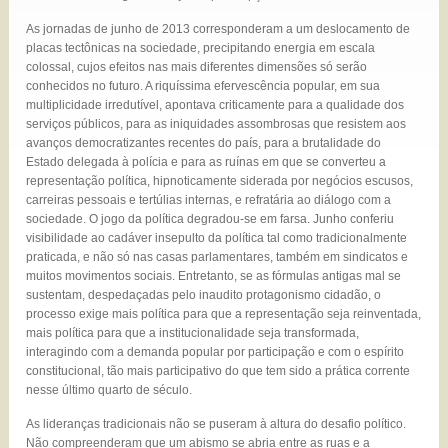
As jornadas de junho de 2013 corresponderam a um deslocamento de
placas tectônicas na sociedade, precipitando energia em escala
colossal, cujos efeitos nas mais diferentes dimensões só serão
conhecidos no futuro. A riquíssima efervescência popular, em sua
multiplicidade irredutível, apontava criticamente para a qualidade dos
serviços públicos, para as iniquidades assombrosas que resistem aos
avanços democratizantes recentes do país, para a brutalidade do
Estado delegada à polícia e para as ruínas em que se converteu a
representação política, hipnoticamente siderada por negócios escusos,
carreiras pessoais e tertúlias internas, e refratária ao diálogo com a
sociedade. O jogo da política degradou-se em farsa. Junho conferiu
visibilidade ao cadáver insepulto da política tal como tradicionalmente
praticada, e não só nas casas parlamentares, também em sindicatos e
muitos movimentos sociais. Entretanto, se as fórmulas antigas mal se
sustentam, despedaçadas pelo inaudito protagonismo cidadão, o
processo exige mais política para que a representação seja reinventada,
mais política para que a institucionalidade seja transformada,
interagindo com a demanda popular por participação e com o espírito
constitucional, tão mais participativo do que tem sido a prática corrente
nesse último quarto de século.
As lideranças tradicionais não se puseram à altura do desafio político.
Não compreenderam que um abismo se abria entre as ruas e a