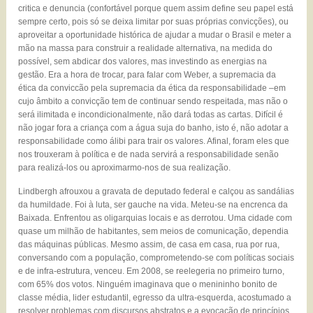
critica e denuncia (confortável porque quem assim define seu papel está
sempre certo, pois só se deixa limitar por suas próprias convicções), ou
aproveitar a oportunidade histórica de ajudar a mudar o Brasil e meter a
mão na massa para construir a realidade alternativa, na medida do
possível, sem abdicar dos valores, mas investindo as energias na
gestão. Era a hora de trocar, para falar com Weber, a supremacia da
ética da conviccão pela supremacia da ética da responsabilidade –em
cujo âmbito a convicção tem de continuar sendo respeitada, mas não o
será ilimitada e incondicionalmente, não dará todas as cartas. Difícil é
não jogar fora a criança com a água suja do banho, isto é, não adotar a
responsabilidade como álibi para trair os valores. Afinal, foram eles que
nos trouxeram à política e de nada servirá a responsabilidade senão
para realizá-los ou aproximarmo-nos de sua realização.
Lindbergh afrouxou a gravata de deputado federal e calçou as sandálias
da humildade. Foi à luta, ser gauche na vida. Meteu-se na encrenca da
Baixada. Enfrentou as oligarquias locais e as derrotou. Uma cidade com
quase um milhão de habitantes, sem meios de comunicação, dependia
das máquinas públicas. Mesmo assim, de casa em casa, rua por rua,
conversando com a população, comprometendo-se com políticas sociais
e de infra-estrutura, venceu. Em 2008, se reelegeria no primeiro turno,
com 65% dos votos. Ninguém imaginava que o menininho bonito de
classe média, lider estudantil, egresso da ultra-esquerda, acostumado a
resolver problemas com discursos abstratos e a evocação de princípios,