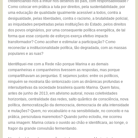
credenciando-nos a influir nos destinos do país, com responsabilidade?
Como colocar em prática a luta por direitos, pela sustentabilidade, por
uma educação de qualidade igualmente acessível a todos, contra a
desigualdade, pelas liberdades, contra o racismo, a brutalidade policial,
as iniquidades perpetradas pelas instituições do Estado, pelos direitos
dos povos originários, por uma consequente política energética, de tal
forma que esse conjunto de esforços exerça efetivo impacto
transformador? Como acolher e estimular a participação? Como
reconectar a institucionalidade política, tão degradada, com as massas
populares e as ruas?
Identifiquei-me com a Rede não porque Marina e as demais
companheiras e companheiros tivessem as respostas, mas porque
compartilhavam as perguntas. E sejamos justos: entre os políticos,
ninguém se mostraria tão sintonizado com as dinâmicas profundas e
intersubjetivas da sociedade brasileira quanto Marina. Quem falou,
antes de junho de 2013, em ativismo autoral, novas coletividades
horizontais, centralidade das redes, salto quântico de consciência, nova
política, democratização da democracia, democracia de alta intensidade
e mutações? Quem, no vocabulário e na sensibilidade, no conceito e na
prática, perscrutava maremotos? Quando junho eclodiu, me ocorreu
uma imagem: Marina colara o ouvido ao chão e identificara, ao longe, o
fragor da grande convulsão fermentando.