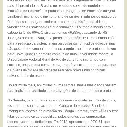
estudantes. O projeto influenciou diversos programas educacionais no
país, foi premiado no Brasil e no exterior e serviu de modelo para o
Ministério da Educação implantar seu programa de educação integral.
Lindbergh implantou o melhor plano de cargos e salários do estado do
Rio e passou a pagar o maior piso salarial da história da cidade,
valorizando os professores e sua formação. O aumento médio para a
categoria foi de 60%. O piso aumentou 46,83%, passando de R$
1.021,23 para R$ 1.500,09. A prefeitura também deu uma contribuição
para a redução da violência, em particular os homicídios dolosos, mas
não gostaria de comentar aqui meu próprio trabalho. A prefeitura levou
para Nova Iguaçu o primeiro campus de uma universidade federal, a
Universidade Federal Rural do Rio de Janeiro, e implantou com
sucesso, em parceria com a UFRJ, um pré-vestibular popular para que
os jovens da cidade se preparassem para provas nas principais
universidades do estado.
Houve muito mais, em muitos outros setores, mas esses dados bastam
para indicar a magnitude das realizações de Lindbergh como prefeito.
No Senado, para onde foi levado por mais de quatro milhões de votos,
testemunhei sua luta, ao lado de Marina e do senador Randolfe
Rodrigues, contra a deformação do Código Florestal, entre várias outras
lutas pela renovação da política, pelos direitos das empregadas
domésticas e dos deficientes. Em 2013, apresentou a PEC-51, que