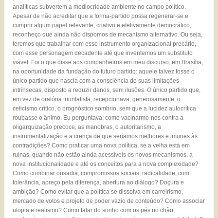
analíticas subvertem a mediocridade ambiente no campo político.
Apesar de não acreditar que a forma-partido possa regenerar-se e
cumprir algum papel relevante, criativo e efetivamente democrático,
reconheço que ainda não dispomos de mecanismo alternativo. Ou seja,
teremos que trabalhar com esse instrumento organizacional precário,
com esse personagem decadente até que inventemos um substituto
viável. Foi o que disse aos companheiros em meu discurso, em Brasília,
na oportunidade da fundação do futuro partido: aquele talvez fosse o
único partido que nascia com a consciência de suas limitações
intrínsecas, disposto a reduzir danos, sem ilusões. O único partido que,
em vez de oratória triunfalista, recepcionava, generosamente, o
ceticismo crítico, o prognóstico sombrio, sem que a lucidez autocrítica
roubasse o ânimo. Eu perguntava: como vacinarmo-nos contra a
oligarquização precoce, as manobras, o autoritarismo, a
instrumentalização e a crença de que seríamos melhores e imunes às
contradições? Como praticar uma nova política, se a velha está em
ruínas, quando não estão ainda acessíveis os novos mecanismos, a
nova institucionalidade e até os conceitos para a nova complexidade?
Como combinar ousadia, compromissos sociais, radicalidade, com
tolerância, apreço pela diferença, abertura ao diálogo? Doçura e
ambição? Como evitar que a política se dissolva em carreirismo,
mercado de votos e projeto de poder vazio de conteúdo? Como associar
utopia e realismo? Como falar do sonho com os pés no chão,