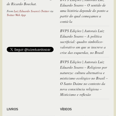
de Ricardo Boechat.
Eduardo Soares – O sentido de
From
Luiz Eduardo Soares's Twitter
via
uma história depende do ponto a
Twitter Web App
partir do qual começamos a
contá-la
BVPS Edições | Autorais Luiz
Eduardo Soares – A política
sacrificial: quadro simbólico-
valorativo em que se inscreve a
anteprojeto de Lei de Moro
crise das esquerdas, no Brasil
instaura a pena de morte no
Brasil -sem julgamento.
BVPS Edições | Autorais Luiz
Mudando o código penal, Moro
Eduardo Soares – Religioso por
rasga a Constituição: "§ 2º O
natureza: cultura alternativa e
juiz poderá reduzir a pena até a
misticismo ecológico no Brasil –
metade ou deixar de aplicá-la se
O Santo Daime no contexto da
o excesso decorrer de escusável
nova consciência religiosa –
medo, surpresa ou violenta
Misticismo e reflexão
emoção.
From
Luiz Eduardo Soares's Twitter
via
LIVROS
VÍDEOS
Twitter for iPhone