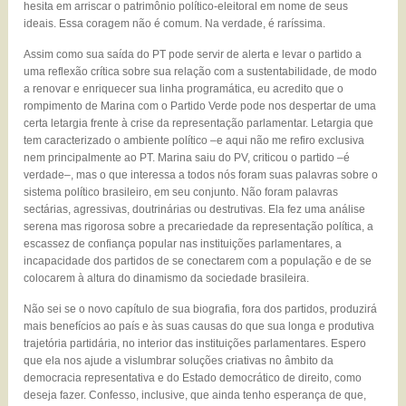
hesita em arriscar o patrimônio político-eleitoral em nome de seus
ideais. Essa coragem não é comum. Na verdade, é raríssima.
Assim como sua saída do PT pode servir de alerta e levar o partido a
uma reflexão crítica sobre sua relação com a sustentabilidade, de modo
a renovar e enriquecer sua linha programática, eu acredito que o
rompimento de Marina com o Partido Verde pode nos despertar de uma
certa letargia frente à crise da representação parlamentar. Letargia que
tem caracterizado o ambiente político –e aqui não me refiro exclusiva
nem principalmente ao PT. Marina saiu do PV, criticou o partido –é
verdade–, mas o que interessa a todos nós foram suas palavras sobre o
sistema político brasileiro, em seu conjunto. Não foram palavras
sectárias, agressivas, doutrinárias ou destrutivas. Ela fez uma análise
serena mas rigorosa sobre a precariedade da representação política, a
escassez de confiança popular nas instituições parlamentares, a
incapacidade dos partidos de se conectarem com a população e de se
colocarem à altura do dinamismo da sociedade brasileira.
Não sei se o novo capítulo de sua biografia, fora dos partidos, produzirá
mais benefícios ao país e às suas causas do que sua longa e produtiva
trajetória partidária, no interior das instituições parlamentares. Espero
que ela nos ajude a vislumbrar soluções criativas no âmbito da
democracia representativa e do Estado democrático de direito, como
deseja fazer. Confesso, inclusive, que ainda tenho esperança de que,