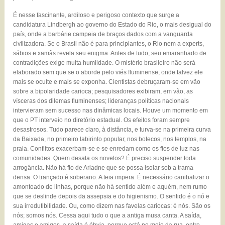
É nesse fascinante, ardiloso e perigoso contexto que surge a
candidatura Lindbergh ao governo do Estado do Rio, o mais desigual do
país, onde a barbárie campeia de braços dados com a vanguarda
civilizadora. Se o Brasil não é para principiantes, o Rio nem a experts,
sábios e xamãs revela seu enigma. Antes de tudo, seu emaranhado de
contradições exige muita humildade. O mistério brasileiro não será
elaborado sem que se o aborde pelo viés fluminense, onde talvez ele
mais se oculte e mais se exponha. Cientistas debruçaram-se em vão
sobre a bipolaridade carioca; pesquisadores exibiram, em vão, as
vísceras dos dilemas fluminenses; lideranças políticas nacionais
intervieram sem sucesso nas dinâmicas locais. Houve um momento em
que o PT interveio no diretório estadual. Os efeitos foram sempre
desastrosos. Tudo parece claro, à distância, e turva-se na primeira curva
da Baixada, no primeiro labirinto popular, nos botecos, nos templos, na
praia. Conflitos exacerbam-se e se enredam como os fios de luz nas
comunidades. Quem desata os novelos? É preciso suspender toda
arrogância. Não há fio de Ariadne que se possa isolar sob a trama
densa. O trançado é soberano. A teia impera. É necessário canibalizar o
amontoado de linhas, porque não há sentido além e aquém, nem rumo
que se deslinde depois da assepsia e do higienismo. O sentido é o nó e
sua irredutibilidade. Ou, como dizem nas favelas cariocas: é nós. São os
nós; somos nós. Cessa aqui tudo o que a antiga musa canta. A saída,