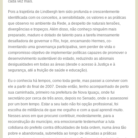
cada vez mais.
Pois a trajetória de Lindbergh tem sido profunda e crescentemente
identificada com os conceitos, a sensibilidade, os valores e as práticas
que observo no ambiente da Rede, a despeito de naturais tensões,
divergências e tropeços. Além disso, não conheço ninguém mais
preparado, maduro e dotado de talento para a tarefa imensamente
desafiadora de governar o Rio, hoje, encarnando Hermes, co-
inventando uma governança participativa, sem perder de vista o
compromisso objetivo de implementar políticas capazes de promover o
desenvolvimento sustentável do estado, reduzindo as abismais
desigualdades em todas as áreas (desde o acesso à Justiça e à
segurança, até a fruição de saúde e educação).
Eu o conhecia há tempos, como toda gente, mas passei a conviver com
ele a partir do final de 2007. Desde então, tenho acompanhado de perto
sua caminhada, primeiro na prefeitura de Nova Iguaçu, onde fui
secretário por cerca de três anos, depois no Senado, onde o assessorei
por um bom tempo. Estar a seu lado não foi opção profissional, foi
escolha de militância de que me orgulho e com a qual aprendi muito.
Nesses anos em que procurei contribuir, modestamente, para a
reconstrução do município, era emocionante testemunhar a luta
cotidiana do prefeito contra dificuldades de toda ordem, numa área tão
pobre e abandonada, submetida ao longo de décadas a práticas