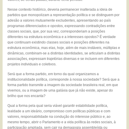
Nesse contexto histórico, deveria permanecer inalterada a ideia de
partidos que monopolizam a representação política e se distinguem por
adesão a valores mutuamente excludentes, apresentando ao país
programas diferenciados e opostos, expressando contradições entre
classes sociais, que, por sua vez, corresponderiam a posições
diferentes na estrutura econômica e a interesses opostos? É verdade
que continuam existindo classes sociais e posições diferentes na
estrutura econômica, mas elas, hoje, além de mais instáveis, múltiplas e
dinâmicas, combinam-se a distintas identidades, se articulam a distintas
associações, expressam trajetórias diversas e se incluem em diferentes
projetos individuais e coletivos.
Será que a forma partido, em torno da qual organizamos a
institucionalidade política, corresponde à nossa sociedade? Será que a
forma partido transmite a imagem da sociedade brasileira real, em que
vivemos, ou a imagem de uma galáxia que já não existe, apesar do
brilho que nos encanta?
Qual a forma pela qual seria viável garantir estabilidade política,
lealdade a um ideário, compromisso com políticas públicas e com
valores, responsabilidade na condução do interesse público e, ao
mesmo tempo, abrir o Parlamento e a vida política às redes sociais, à
participacão ampliada, sem cair na demagogia assembleísta ou