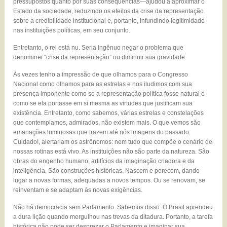
pressupostos quanto por suas consequências—ajudou a aproximar o
Estado da sociedade, reduzindo os efeitos da crise da representação
sobre a credibilidade institucional e, portanto, infundindo legitimidade
nas instituições políticas, em seu conjunto.
Entretanto, o rei está nu. Seria ingênuo negar o problema que
denominei “crise da representação” ou diminuir sua gravidade.
Às vezes tenho a impressão de que olhamos para o Congresso
Nacional como olhamos para as estrelas e nos iludimos com sua
presença imponente como se a representação política fosse natural e
como se ela portasse em si mesma as virtudes que justificam sua
existência. Entretanto, como sabemos, várias estrelas e constelações
que contemplamos, admirados, não existem mais. O que vemos são
emanações luminosas que trazem até nós imagens do passado.
Cuidado!, alertariam os astrônomos: nem tudo que compõe o cenário de
nossas rotinas está vivo. As instituições não são parte da natureza. São
obras do engenho humano, artifícios da imaginação criadora e da
inteligência. São construções históricas. Nascem e perecem, dando
lugar a novas formas, adequadas a novos tempos. Ou se renovam, se
reinventam e se adaptam às novas exigências.
Não há democracia sem Parlamento. Sabemos disso. O Brasil aprendeu
a dura lição quando mergulhou nas trevas da ditadura. Portanto, a tarefa
histórica não pode ser desprezar o Parlamento e imaginar sua