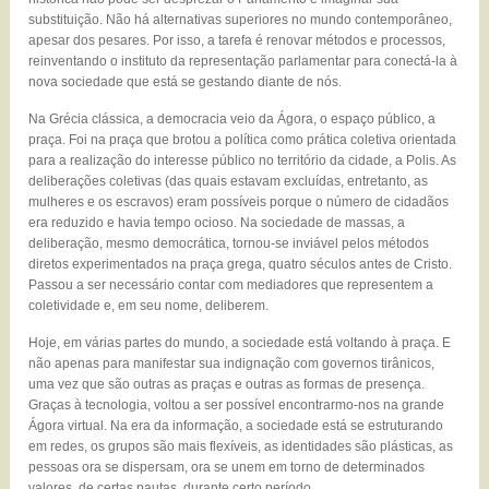
substituição. Não há alternativas superiores no mundo contemporâneo,
apesar dos pesares. Por isso, a tarefa é renovar métodos e processos,
reinventando o instituto da representação parlamentar para conectá-la à
nova sociedade que está se gestando diante de nós.
Na Grécia clássica, a democracia veio da Ágora, o espaço público, a
praça. Foi na praça que brotou a política como prática coletiva orientada
para a realização do interesse público no território da cidade, a Polis. As
deliberações coletivas (das quais estavam excluídas, entretanto, as
mulheres e os escravos) eram possíveis porque o número de cidadãos
era reduzido e havia tempo ocioso. Na sociedade de massas, a
deliberação, mesmo democrática, tornou-se inviável pelos métodos
diretos experimentados na praça grega, quatro séculos antes de Cristo.
Passou a ser necessário contar com mediadores que representem a
coletividade e, em seu nome, deliberem.
Hoje, em várias partes do mundo, a sociedade está voltando à praça. E
não apenas para manifestar sua indignação com governos tirânicos,
uma vez que são outras as praças e outras as formas de presença.
Graças à tecnologia, voltou a ser possível encontrarmo-nos na grande
Ágora virtual. Na era da informação, a sociedade está se estruturando
em redes, os grupos são mais flexíveis, as identidades são plásticas, as
pessoas ora se dispersam, ora se unem em torno de determinados
valores, de certas pautas, durante certo período.