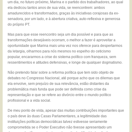
um dia, no futuro próximo, Marina e o partido dos trabalhadores, ao qual
ela dedicou tantos anos de sua vida, se reencontrem: ambos
amadurecidos e transformados, graças às iniciativas corajosas da ex-
senadora, por um lado, e à abertura criativa, auto-reflexiva e generosa
do próprio PT.
Mas para que esse reencontro seja um dia possível e para que as
transformações desejáveis ocorram, o melhor a fazer é aproveitar a
oportunidade que Marina mais uma vez nos oferece para despertarmos
da letargia, olharmos para nós mesmos no espelho do ceticismo
popular, encararmos a crise do sistema político com franqueza, sem
ressentimentos e atitudes defensivas, e longe de qualquer dogmatismo.
Não pretendo falar sobre a reforma política que tem sido objeto de
debates no Congresso Nacional, até porque acho que os dilemas que
ela envolve, sem prejuízo de sua relevância, estão distantes da
problemática mais funda que pode ser definida como crise da
representação e que se refere ao divórcio entre o mundo político
profissional e a vida social.
De meu ponto de vista, apesar das muitas contribuições importantes que
o país deve às duas Casas Parlamentares, a legitimidade das
instituições políticas democráticas talvez estivesse seriamente
comprometida se o Poder Executivo não tivesse apresentado um