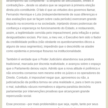
desempenho tão competente –a despeito de dificuldades, limites e
contradições–, desde os abalos que se seguiram à primeira eleição
direta pós-constituinte. O fato é que as virtudes dos governos Itamar,
Fernando Henrique e Lula (independentemente de suas diferenças e
das avaliações que se façam sobre cada período) exerceram grande
impacto na economia e na sociedade, injetando doses poderosas de
confiança e esperança no funcionamento do Estado, e restaurando,
assim, a legitimidade corroída pelo impeachment, pela inflação e pelas
desigualdades sociais. Por isso, a meu ver, o Executivo tem sido o fiador
da credibilidade política (não obstante os questionamentos éticos a
alguns de seus segmentos), impedindo que o descrédito se alastre
como epidemia e provoque fissuras na institucionalidade.
Também é verdade que o Poder Judiciário abandonou sua postura
tradicional, marcada por discreta reatividade, e avançou sobre o espaço
que o Parlamento deixou vazio. Admito que a nova atitude é polêmica e
não encontra consenso nem mesmo entre os juízes e os operadores do
Direito. Contudo, é impossível negar que, aprovemos ou não, a
judicializacão da política tornou-se uma realidade e, para o bem ou para
o mal, substituiu vácuos normativos e alguma paralisia decisória
parlamentar por intervenções proativas que alcançaram grande
repercussão social.
Esse processo –por mais problemático que seja, repito, tanto por seus