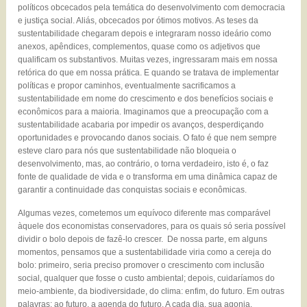
políticos obcecados pela temática do desenvolvimento com democracia
e justiça social. Aliás, obcecados por ótimos motivos. As teses da
sustentabilidade chegaram depois e integraram nosso ideário como
anexos, apêndices, complementos, quase como os adjetivos que
qualificam os substantivos. Muitas vezes, ingressaram mais em nossa
retórica do que em nossa prática. E quando se tratava de implementar
políticas e propor caminhos, eventualmente sacrificamos a
sustentabilidade em nome do crescimento e dos benefícios sociais e
econômicos para a maioria. Imaginamos que a preocupação com a
sustentabilidade acabaria por impedir os avanços, desperdiçando
oportunidades e provocando danos sociais. O fato é que nem sempre
esteve claro para nós que sustentabilidade não bloqueia o
desenvolvimento, mas, ao contrário, o torna verdadeiro, isto é, o faz
fonte de qualidade de vida e o transforma em uma dinâmica capaz de
garantir a continuidade das conquistas sociais e econômicas.
Algumas vezes, cometemos um equívoco diferente mas comparável
àquele dos economistas conservadores, para os quais só seria possível
dividir o bolo depois de fazê-lo crescer. De nossa parte, em alguns
momentos, pensamos que a sustentabilidade viria como a cereja do
bolo: primeiro, seria preciso promover o crescimento com inclusão
social, qualquer que fosse o custo ambiental; depois, cuidaríamos do
meio-ambiente, da biodiversidade, do clima: enfim, do futuro. Em outras
palavras: ao futuro, a agenda do futuro. A cada dia, sua agonia.