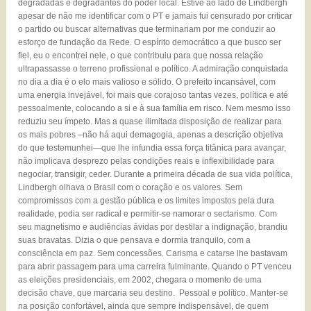
degradadas e degradantes do poder local. Estive ao lado de Lindbergh
apesar de não me identificar com o PT e jamais fui censurado por criticar
o partido ou buscar alternativas que terminariam por me conduzir ao
esforço de fundação da Rede. O espírito democrático a que busco ser
fiel, eu o encontrei nele, o que contribuiu para que nossa relação
ultrapassasse o terreno profissional e político. A admiração conquistada
no dia a dia é o elo mais valioso e sólido. O prefeito incansável, com
uma energia invejável, foi mais que corajoso tantas vezes, política e até
pessoalmente, colocando a si e à sua família em risco. Nem mesmo isso
reduziu seu ímpeto. Mas a quase ilimitada disposição de realizar para
os mais pobres –não há aqui demagogia, apenas a descrição objetiva
do que testemunhei—que lhe infundia essa força titânica para avançar,
não implicava desprezo pelas condições reais e inflexibilidade para
negociar, transigir, ceder. Durante a primeira década de sua vida política,
Lindbergh olhava o Brasil com o coração e os valores. Sem
compromissos com a gestão pública e os limites impostos pela dura
realidade, podia ser radical e permitir-se namorar o sectarismo. Com
seu magnetismo e audiências ávidas por destilar a indignação, brandiu
suas bravatas. Dizia o que pensava e dormia tranquilo, com a
consciência em paz. Sem concessões. Carisma e catarse lhe bastavam
para abrir passagem para uma carreira fulminante. Quando o PT venceu
as eleições presidenciais, em 2002, chegara o momento de uma
decisão chave, que marcaria seu destino. Pessoal e político. Manter-se
na posição confortável, ainda que sempre indispensável, de quem