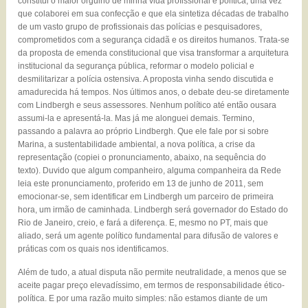
constitui o maior orgulho de minha vida profissional e política, uma vez
que colaborei em sua confecção e que ela sintetiza décadas de trabalho
de um vasto grupo de profissionais das polícias e pesquisadores,
comprometidos com a segurança cidadã e os direitos humanos. Trata-se
da proposta de emenda constitucional que visa transformar a arquitetura
institucional da segurança pública, reformar o modelo policial e
desmilitarizar a polícia ostensiva. A proposta vinha sendo discutida e
amadurecida há tempos. Nos últimos anos, o debate deu-se diretamente
com Lindbergh e seus assessores. Nenhum político até então ousara
assumi-la e apresentá-la. Mas já me alonguei demais. Termino,
passando a palavra ao próprio Lindbergh. Que ele fale por si sobre
Marina, a sustentabilidade ambiental, a nova política, a crise da
representação (copiei o pronunciamento, abaixo, na sequência do
texto). Duvido que algum companheiro, alguma companheira da Rede
leia este pronunciamento, proferido em 13 de junho de 2011, sem
emocionar-se, sem identificar em Lindbergh um parceiro de primeira
hora, um irmão de caminhada. Lindbergh será governador do Estado do
Rio de Janeiro, creio, e fará a diferença. E, mesmo no PT, mais que
aliado, será um agente político fundamental para difusão de valores e
práticas com os quais nos identificamos.
Além de tudo, a atual disputa não permite neutralidade, a menos que se
aceite pagar preço elevadíssimo, em termos de responsabilidade ético-
política. E por uma razão muito simples: não estamos diante de um